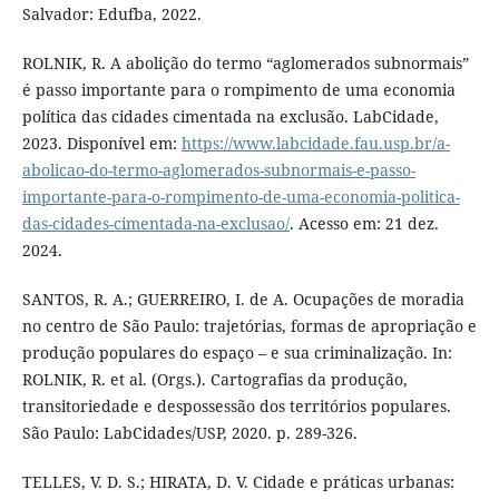
Salvador: Edufba, 2022.
ROLNIK, R. A abolição do termo “aglomerados subnormais”
é passo importante para o rompimento de uma economia
política das cidades cimentada na exclusão. LabCidade,
2023. Disponível em:
https://www.labcidade.fau.usp.br/a-
abolicao-do-termo-aglomerados-subnormais-e-passo-
importante-para-o-rompimento-de-uma-economia-politica-
das-cidades-cimentada-na-exclusao/
. Acesso em: 21 dez.
2024.
SANTOS, R. A.; GUERREIRO, I. de A. Ocupações de moradia
no centro de São Paulo: trajetórias, formas de apropriação e
produção populares do espaço – e sua criminalização. In:
ROLNIK, R. et al. (Orgs.). Cartografias da produção,
transitoriedade e despossessão dos territórios populares.
São Paulo: LabCidades/USP, 2020. p. 289-326.
TELLES, V. D. S.; HIRATA, D. V. Cidade e práticas urbanas: