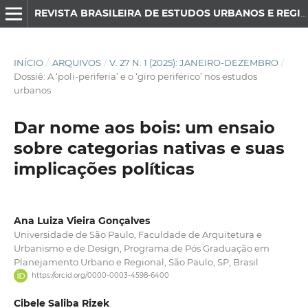
REVISTA BRASILEIRA DE ESTUDOS URBANOS E REGIONAIS
INÍCIO
/
ARQUIVOS
/
V. 27 N. 1 (2025): JANEIRO-DEZEMBRO
/
Dossiê: A ‘poli-periferia’ e o ‘giro periférico’ nos estudos
urbanos
Dar nome aos bois: um ensaio
sobre categorias nativas e suas
implicações políticas
Ana Luiza Vieira Gonçalves
Universidade de São Paulo, Faculdade de Arquitetura e
Urbanismo e de Design, Programa de Pós Graduação em
Planejamento Urbano e Regional, São Paulo, SP, Brasil
https://orcid.org/0000-0003-4598-6400
Cibele Saliba Rizek