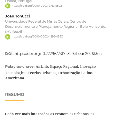
Lisboa, Portugal
https://orcid.org/0000-0003-2169-5502
João Tonucci
Universidade Federal de Minas Gerais, Centro de
Desenvolvimento e Planejamento Regional, Belo Horizonte,
MG, Brazil
https://orcid.org/0000-0002-4298-455X
DOI:
https://doi.org/10.22296/2317-1529.rbeur.202613en
Airbnb, Espaço Regional, Inovação
Palavras-chave:
Tecnológica, Teorias Urbanas, Urbanização Latino-
Americana
RESUMO
Cada vez mais integradas às economias urbanas, as