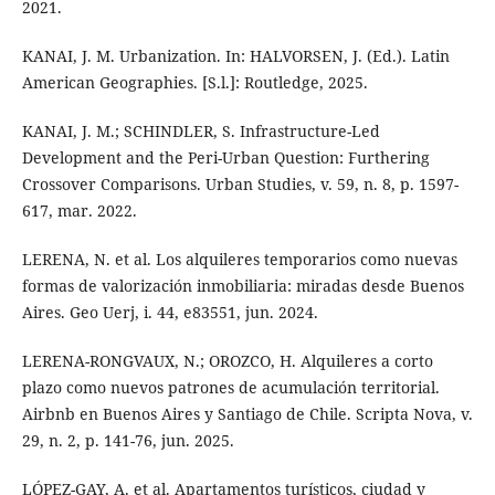
2021.
KANAI, J. M. Urbanization. In: HALVORSEN, J. (Ed.). Latin
American Geographies. [S.l.]: Routledge, 2025.
KANAI, J. M.; SCHINDLER, S. Infrastructure-Led
Development and the Peri-Urban Question: Furthering
Crossover Comparisons. Urban Studies, v. 59, n. 8, p. 1597-
617, mar. 2022.
LERENA, N. et al. Los alquileres temporarios como nuevas
formas de valorización inmobiliaria: miradas desde Buenos
Aires. Geo Uerj, i. 44, e83551, jun. 2024.
LERENA-RONGVAUX, N.; OROZCO, H. Alquileres a corto
plazo como nuevos patrones de acumulación territorial.
Airbnb en Buenos Aires y Santiago de Chile. Scripta Nova, v.
29, n. 2, p. 141-76, jun. 2025.
LÓPEZ-GAY, A. et al. Apartamentos turísticos, ciudad y