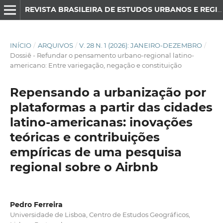
REVISTA BRASILEIRA DE ESTUDOS URBANOS E REGIONAIS
INÍCIO
/
ARQUIVOS
/
V. 28 N. 1 (2026): JANEIRO-DEZEMBRO
/
Dossiê - Refundar o pensamento urbano-regional latino-
americano: Entre variegação, negação e constituição
Repensando a urbanização por
plataformas a partir das cidades
latino-americanas: inovações
teóricas e contribuições
empíricas de uma pesquisa
regional sobre o Airbnb
Pedro Ferreira
Universidade de Lisboa, Centro de Estudos Geográficos,