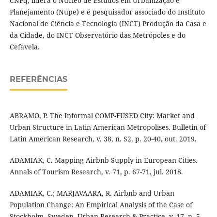
CNPq, lidera o Núcleo de Estudos em Urbanização e
Planejamento (Nupe) e é pesquisador associado do Instituto
Nacional de Ciência e Tecnologia (INCT) Produção da Casa e
da Cidade, do INCT Observatório das Metrópoles e do
Cefavela.
REFERÊNCIAS
ABRAMO, P. The Informal COMP-FUSED City: Market and
Urban Structure in Latin American Metropolises. Bulletin of
Latin American Research, v. 38, n. S2, p. 20-40, out. 2019.
ADAMIAK, C. Mapping Airbnb Supply in European Cities.
Annals of Tourism Research, v. 71, p. 67-71, jul. 2018.
ADAMIAK, C.; MARJAVAARA, R. Airbnb and Urban
Population Change: An Empirical Analysis of the Case of
Stockholm, Sweden. Urban Research & Practice, v. 17, n. 5,