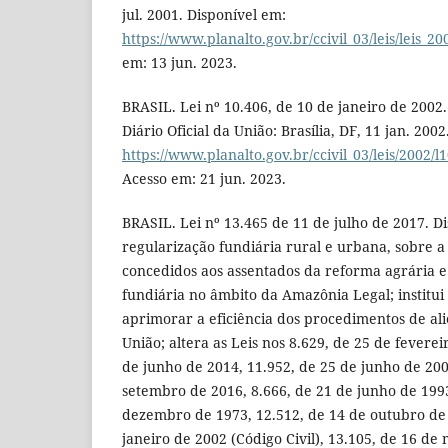
jul. 2001. Disponível em:
https://www.planalto.gov.br/ccivil_03/leis/leis_20
em: 13 jun. 2023.
BRASIL. Lei nº 10.406, de 10 de janeiro de 2002. I
Diário Oficial da União: Brasília, DF, 11 jan. 200
https://www.planalto.gov.br/ccivil_03/leis/2002
Acesso em: 21 jun. 2023.
BRASIL. Lei nº 13.465 de 11 de julho de 2017. D
regularização fundiária rural e urbana, sobre a
concedidos aos assentados da reforma agrária e
fundiária no âmbito da Amazônia Legal; institu
aprimorar a eficiência dos procedimentos de al
União; altera as Leis nos 8.629, de 25 de feverei
de junho de 2014, 11.952, de 25 de junho de 200
setembro de 2016, 8.666, de 21 de junho de 1993
dezembro de 1973, 12.512, de 14 de outubro de 
janeiro de 2002 (Código Civil), 13.105, de 16 d