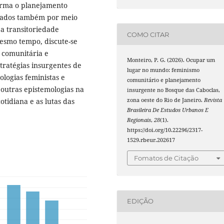
forma o planejamento
urados também por meio
 a transitoriedade
COMO CITAR
mesmo tempo, discute-se
 comunitária e
Monteiro, P. G. (2026). Ocupar um
ratégias insurgentes de
lugar no mundo: feminismo
logias feministas e
comunitário e planejamento
 outras epistemologias na
insurgente no Bosque das Caboclas,
tidiana e as lutas das
zona oeste do Rio de Janeiro.
Revista
Brasileira De Estudos Urbanos E
Regionais
,
28
(1).
https://doi.org/10.22296/2317-
1529.rbeur.202617
Fomatos de Citação
EDIÇÃO