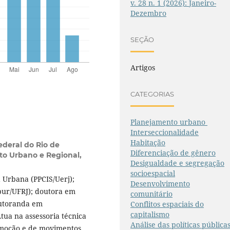
v. 28 n. 1 (2026): Janeiro-
Dezembro
SEÇÃO
Artigos
CATEGORIAS
Planejamento urbano
Interseccionalidade
Habitação
ederal do Rio de
Diferenciação de gênero
to Urbano e Regional,
Desigualdade e segregação
socioespacial
a Urbana (PPCIS/Uerj);
Desenvolvimento
pur/UFRJ); doutora em
comunitário
outoranda em
Conflitos espaciais do
capitalismo
tua na assessoria técnica
Análise das políticas pública
moção e de movimentos