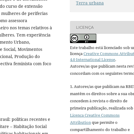
Terra urbana
 do curso de extensão
 mulheres de periferias
como assessora
iro nos temas relativos à
LICENÇA
mulheres. Tem experiência
amento Urbano,
Este trabalho está licenciado sob 
e Social, Movimentos
licença
Creative Commons Attribu
acional, Produção do
4.0 International License
.
ectiva feminista com foco
Autores/as que publicam nesta rev
concordam com os seguintes termo
1. Autores/as que publicam na RB
mantêm os direitos sobre a sua ob
concedem à revista o direito de
primeira publicação, realizada sob
Licença Creative Commons
sil: políticas recentes e
Attribution
que permite o
tare – Habitação Social
compartilhamento do trabalho e
líticas habitacionais em