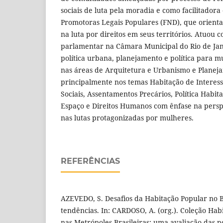
sociais de luta pela moradia e como facilitadora
Promotoras Legais Populares (FND), que orienta
na luta por direitos em seus territórios. Atuou 
parlamentar na Câmara Municipal do Rio de Jane
política urbana, planejamento e política para 
nas áreas de Arquitetura e Urbanismo e Planej
principalmente nos temas Habitação de Interess
Sociais, Assentamentos Precários, Política Habit
Espaço e Direitos Humanos com ênfase na persp
nas lutas protagonizadas por mulheres.
REFERÊNCIAS
AZEVEDO, S. Desafios da Habitação Popular no Bra
tendências. In: CARDOSO, A. (org.). Coleção Habi
nas Metrópoles Brasileiras: uma avaliação das po