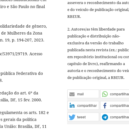
assevera o reconhecimento da aut
iro e São Paulo no final
e do veículo de publicação original,
RBEUR.
solidariedade de gênero,
2. Autores/as têm liberdade para
ar de Mulheres da Zona
publicação e distribuição não-
 n. 19, p. 194-207, 2023.
exclusiva da versão do trabalho
publicada nesta revista (ex.: publi
ew/53971/29719. Acesso
em repositório institucional ou c
capítulo de livro), reafirmando a
autoria e o reconhecimento do veí
epública Federativa do
de publicação original, a RBEUR.
8.
edação do art. 6º da
mail
compartilha
ília, DF, 15 fev. 2000.
compartilhar
compartilha
Regulamenta os arts. 182 e
tweet
compartilha
s gerais da política
a União: Brasília, DF, 11