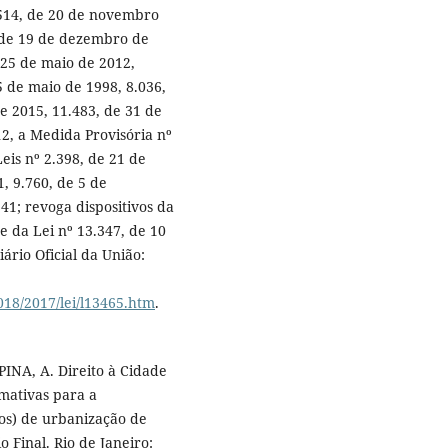
9.514, de 20 de novembro
, de 19 de dezembro de
 25 de maio de 2012,
 de maio de 1998, 8.036,
e 2015, 11.483, de 31 de
12, a Medida Provisória nº
eis nº 2.398, de 21 de
, 9.760, de 5 de
41; revoga dispositivos da
e da Lei nº 13.347, de 10
ário Oficial da União:
018/2017/lei/l13465.htm
.
PINA, A. Direito à Cidade
rmativas para a
os) de urbanização de
o Final. Rio de Janeiro: