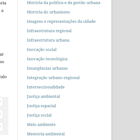
História da política e da gestão urbana
oria
 a
História do urbanismo
Imagens e representações da cidade
Infraestrutura regional
Infraestrutura urbana
Inovação social
car
Inovação tecnológica
omo
Insurgências urbanas
culo
Integração urbano-regional
Interseccionalidade
Justiça ambiental
r
Justiça espacial
Justiça social
r
Meio ambiente
r
Memória ambiental