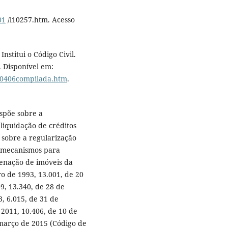
01
/l10257.htm. Acesso
nstitui o Código Civil.
2. Disponível em:
/l10406compilada.htm
.
ispõe sobre a
 liquidação de créditos
 sobre a regularização
i mecanismos para
ienação de imóveis da
ro de 1993, 13.001, de 20
9, 13.340, de 28 de
, 6.015, de 31 de
2011, 10.406, de 10 de
e março de 2015 (Código de