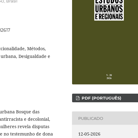
J, Brasil
02617
cionalidade, Métodos,
 urbana, Desigualdade e
PDF (PORTUGUÊS)
o urbana Bosque das
PUBLICADO
ntirracista e decolonial,
ulheres revela disputas
base no testemunho de dona
12-05-2026