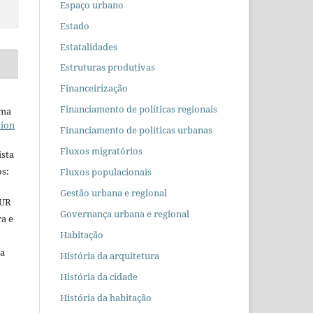
Espaço urbano
Estado
Estatalidades
Estruturas produtivas
Financeirização
Financiamento de políticas regionais
uma
tion
Financiamento de políticas urbanas
Fluxos migratórios
ista
s:
Fluxos populacionais
Gestão urbana e regional
EUR
Governança urbana e regional
ra e
Habitação
 a
História da arquitetura
História da cidade
História da habitação