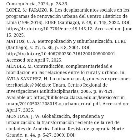
Consequência, 2024. p. 28-33.
LOPEZ, S.; PARAIZO, R. Los desplazamientos sociales en los
programas de renovación urbana del Centro Histórico de
Lima (1996-2016). EURE (Santiago), v. 48, n. 145, 2022. DOI:
https://dx.doi.org/10.7764/eure.48.145.12. Accessed on: June
15, 2025.
MATTOS, C. A. Metropolización y suburbanización. EURE
(Santiago), v. 27, n. 80, p. 5-8, 2001. DOI:
http://dx.doi.org/10.4067/S0250-71612001008000001.
Accessed on: April 7, 2025.
MÉNDEZ, M. Contradicción, complementariedad e
hibridación en las relaciones entre lo rural y urbano. In:
ÁVILA SANCHEZ, H. Lo urbano-rural, ¿nuevas expresiones
territoriales? México: Unam, Centro Regional de
Investigaciones Multidisciplinarias, 2005. p. 87-121.
Available at: https://biblioteca.clacso.edu.ar/Mexico/crim-
unam/20100503120801/Lo_urbano_rural.pdf. Accessed on:
April 7, 2025.
MONTOYA, J. W. Globalización, dependencia y
urbanización: la transformación reciente de la red de
ciudades de América Latina. Revista de geografía Norte
Grande, n. 44, p. 5-27, 2009. DOI: