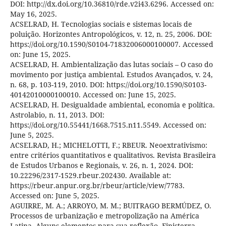
DOI: http://dx.doi.org/10.36810/rde.v2i43.6296. Accessed on:
May 16, 2025.
ACSELRAD, H. Tecnologias sociais e sistemas locais de
poluição. Horizontes Antropológicos, v. 12, n. 25, 2006. DOI:
https://doi.org/10.1590/S0104-71832006000100007. Accessed
on: June 15, 2025.
ACSELRAD, H. Ambientalização das lutas sociais – O caso do
movimento por justiça ambiental. Estudos Avançados, v. 24,
n. 68, p. 103-119, 2010. DOI: https://doi.org/10.1590/S0103-
40142010000100010. Accessed on: June 15, 2025.
ACSELRAD, H. Desigualdade ambiental, economia e política.
Astrolabio, n. 11, 2013. DOI:
https://doi.org/10.55441/1668.7515.n11.5549. Accessed on:
June 5, 2025.
ACSELRAD, H.; MICHELOTTI, F.; RBEUR. Neoextrativismo:
entre critérios quantitativos e qualitativos. Revista Brasileira
de Estudos Urbanos e Regionais, v. 26, n. 1, 2024. DOI:
10.22296/2317-1529.rbeur.202430. Available at:
https://rbeur.anpur.org.br/rbeur/article/view/7783.
Accessed on: June 5, 2025.
AGUIRRE, M. A.; ARROYO, M. M.; BUITRAGO BERMÚDEZ, O.
Processos de urbanização e metropolização na América
Latina. Alguns elementos para sua reflexão. Finisterra –