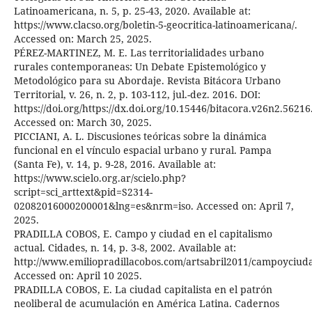
Latinoamericana, n. 5, p. 25-43, 2020. Available at:
https://www.clacso.org/boletin-5-geocritica-latinoamericana/.
Accessed on: March 25, 2025.
PÉREZ-MARTINEZ, M. E. Las territorialidades urbano
rurales contemporaneas: Un Debate Epistemológico y
Metodológico para su Abordaje. Revista Bitácora Urbano
Territorial, v. 26, n. 2, p. 103-112, jul.-dez. 2016. DOI:
https://doi.org/https://dx.doi.org/10.15446/bitacora.v26n2.56216
Accessed on: March 30, 2025.
PICCIANI, A. L. Discusiones teóricas sobre la dinámica
funcional en el vínculo espacial urbano y rural. Pampa
(Santa Fe), v. 14, p. 9-28, 2016. Available at:
https://www.scielo.org.ar/scielo.php?
script=sci_arttext&pid=S2314-
02082016000200001&lng=es&nrm=iso. Accessed on: April 7,
2025.
PRADILLA COBOS, E. Campo y ciudad en el capitalismo
actual. Cidades, n. 14, p. 3-8, 2002. Available at:
http://www.emiliopradillacobos.com/artsabril2011/campoyciud
Accessed on: April 10 2025.
PRADILLA COBOS, E. La ciudad capitalista en el patrón
neoliberal de acumulación en América Latina. Cadernos