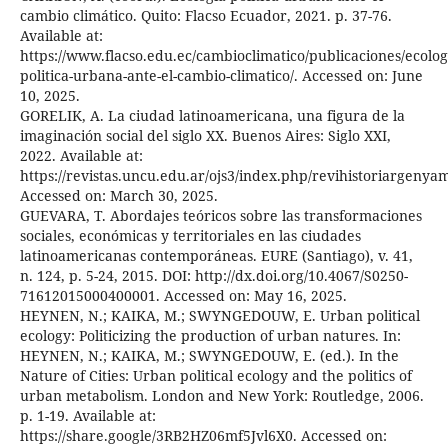
cambio climático. Quito: Flacso Ecuador, 2021. p. 37-76.
Available at:
https://www.flacso.edu.ec/cambioclimatico/publicaciones/ecolog
politica-urbana-ante-el-cambio-climatico/. Accessed on: June
10, 2025.
GORELIK, A. La ciudad latinoamericana, una figura de la
imaginación social del siglo XX. Buenos Aires: Siglo XXI,
2022. Available at:
https://revistas.uncu.edu.ar/ojs3/index.php/revihistoriargenyam
Accessed on: March 30, 2025.
GUEVARA, T. Abordajes teóricos sobre las transformaciones
sociales, económicas y territoriales en las ciudades
latinoamericanas contemporáneas. EURE (Santiago), v. 41,
n. 124, p. 5-24, 2015. DOI: http://dx.doi.org/10.4067/S0250-
71612015000400001. Accessed on: May 16, 2025.
HEYNEN, N.; KAIKA, M.; SWYNGEDOUW, E. Urban political
ecology: Politicizing the production of urban natures. In:
HEYNEN, N.; KAIKA, M.; SWYNGEDOUW, E. (ed.). In the
Nature of Cities: Urban political ecology and the politics of
urban metabolism. London and New York: Routledge, 2006.
p. 1-19. Available at:
https://share.google/3RB2HZ06mf5Jvl6X0. Accessed on: