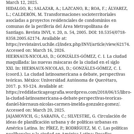
March 12, 2025.
HIDALGO, R.; SALAZAR, A.; LAZCANO, R.; ROA, F.; ÁLVAREZ,
L.; CALDERÓN, M. Transformaciones socioterritoriales
asociadas a proyectos residenciales de condominios en
comunas de la periferia del Área Metropolitana de
Santiago. Revista INVI, v. 20, n. 54, 2005. DOI: 10.5354/0718-
8358.2005.62174. Available at:
https://revistainvi.uchile.cl/index.php/INVI/article/view/62174.
Accessed on: March 16, 2026.
HIERNAUX-NICOLAS, D.; GONZÁLES-GÓMEZ, C. I. La ciudad
maquillada: las nuevas máscaras de la ciudad en el siglo
XXI. In: HIERNAUX-NICOLAS, D.; GONZÁLES-GÓMEZ, C. I.
(coord.). La ciudad latinoamericana a debate, perspectivas
teóricas. México: Universidad Autónoma de Querétaro,
2017. p. 93-124. Available at:
https://reddidacticageografia.wordpress.com/2018/06/15/libro-
la-ciudad-latinoamericana-a-debate-perspectivas-teoricas-
daniel-hiernaux-nicolas-carmen-imelda-gonzalez-gomez/.
Accessed on: March 20, 2025.
JAJAMOVICH, G.; SARAIVA, C.; SILVESTRE, G. Circulación de
ideas de planificación urbana y de políticas urbanas en
América Latina. In: PÍREZ, P.; RODRÍGUEZ, M. C. Las políticas
neoliberales y la ciudad en América Latina: Desafíos