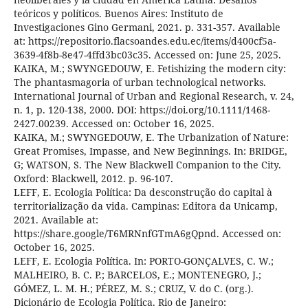
teóricos y políticos. Buenos Aires: Instituto de
Investigaciones Gino Germani, 2021. p. 331-357. Available
at: https://repositorio.flacsoandes.edu.ec/items/d400cf5a-
3639-4f8b-8e47-4ffd3bc03c35. Accessed on: June 25, 2025.
KAIKA, M.; SWYNGEDOUW, E. Fetishizing the modern city:
The phantasmagoria of urban technological networks.
International Journal of Urban and Regional Research, v. 24,
n. 1, p. 120-138, 2000. DOI: https://doi.org/10.1111/1468-
2427.00239. Accessed on: October 16, 2025.
KAIKA, M.; SWYNGEDOUW, E. The Urbanization of Nature:
Great Promises, Impasse, and New Beginnings. In: BRIDGE,
G; WATSON, S. The New Blackwell Companion to the City.
Oxford: Blackwell, 2012. p. 96-107.
LEFF, E. Ecologia Política: Da desconstrução do capital à
territorialização da vida. Campinas: Editora da Unicamp,
2021. Available at:
https://share.google/T6MRNnfGTmA6gQpnd. Accessed on:
October 16, 2025.
LEFF, E. Ecologia Política. In: PORTO-GONÇALVES, C. W.;
MALHEIRO, B. C. P.; BARCELOS, E.; MONTENEGRO, J.;
GÓMEZ, L. M. H.; PÉREZ, M. S.; CRUZ, V. do C. (org.).
Dicionário de Ecologia Política. Rio de Janeiro: