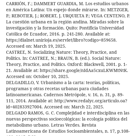
CARRIÓN, F.; DAMMERT GUARDIA, M. Los estudios urbanos
en América Latina: Un espejo donde mirarse. In: METZGER,
P.; REBOTIER, J.; ROBERT, J, URQUIETA P.; VEGA CENTENO, P.
La cuestión urbana en la región andina. Miradas sobre la
investigación y la formación. Quito: Pontificia Universidad
Católica de Ecuador, 2016. p. 241-280. Available at:
https://dialnet.unirioja.es/servlet/libro?codigo=859658.
Accessed on: March 19, 2025.
CASTREE, N. Socializing Nature: Theory, Practice, and
Politics. In: CASTREE, N.; BRAUN, B. (ed.). Social Nature:
Theory, Practice, and Politics. Oxford: Blackwell, 2001. p. 1-
21. Available at: https://share.google/nIdAa5cxuLKWMtNtK.
Accessed on: October 10, 2025.
DELGADILLO, V. Urbanismo a la carta: teorías, políticas,
programas y otras recetas urbanas para ciudades
latinoamericanas. Cadernos Metrópole, v. 16, n. 31, p. 89-
111, 2014. Available at: http://www.redalyc.org/articulo.oa?
id=402833927004. Accessed on: March 22, 2025.
DELGADO RAMOS, G. C. Complejidad e interdisciplina en las
nuevas perspectivas socioecológicas: la ecología política del
metabolismo urbano. Letras Verdes. Revista
Latinoamericana de Estudios Socioambientales, n. 17, p.108-