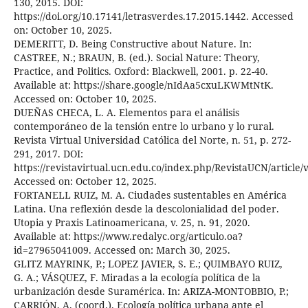
130, 2015. DOI:
https://doi.org/10.17141/letrasverdes.17.2015.1442. Accessed
on: October 10, 2025.
DEMERITT, D. Being Constructive about Nature. In:
CASTREE, N.; BRAUN, B. (ed.). Social Nature: Theory,
Practice, and Politics. Oxford: Blackwell, 2001. p. 22-40.
Available at: https://share.google/nIdAa5cxuLKWMtNtK.
Accessed on: October 10, 2025.
DUEÑAS CHECA, L. A. Elementos para el análisis
contemporáneo de la tensión entre lo urbano y lo rural.
Revista Virtual Universidad Católica del Norte, n. 51, p. 272-
291, 2017. DOI:
https://revistavirtual.ucn.edu.co/index.php/RevistaUCN/article/
Accessed on: October 12, 2025.
FORTANELL RUIZ, M. A. Ciudades sustentables en América
Latina. Una reflexión desde la descolonialidad del poder.
Utopia y Praxis Latinoamericana, v. 25, n. 91, 2020.
Available at: https://www.redalyc.org/articulo.oa?
id=27965041009. Accessed on: March 30, 2025.
GLITZ MAYRINK, P.; LOPEZ JAVIER, S. E.; QUIMBAYO RUIZ,
G. A.; VÁSQUEZ, F. Miradas a la ecología política de la
urbanización desde Suramérica. In: ARIZA-MONTOBBIO, P.;
CARRIÓN, A. (coord.). Ecología política urbana ante el