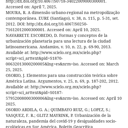
http://dx.doi.org/10.4067/S0718-34022009000300001.
Accessed on: April 7, 2025.
MOURA, R. A dimensão urbano-regional na metropolização
contemporânea. EURE (Santiago), v. 38, n. 115, p. 5-31, set.
2012. DOI: http://dx.doi.org/10.4067/S0250-
71612012000300001. Accessed on: April 10, 2025.
NAVARRETE ESCOBEDO, D. Formas y conceptos de la
urbanización planetaria para una lectura de la ciudad
latinoamericana. Andamios, v. 10, n. 22, p. 69-90, 2013.
Available at: http://www.scielo.org.mx/scielo.php?
script=sci_arttext&pid=S1870-
00632013000200005&lng=es&nrm=iso. Accessed on: March
25, 2025.
OSORIO, J. Elementos para una construcción teórica sobre
América Latina. Argumentos, v. 25, n. 69, p. 187-202, 2012.
Available at: http://www.scielo.org.mx/scielo.php?
script=sci_arttext&pid=S0187-
57952008000300006&lng=es&nrm=iso. Accessed on: April 10
2025.
OSORIO ARDILA, G. A.; QUIMBAYO RUIZ, G.; LOPEZ, S.;
VASQUEZ, F. R.; GLITZ MAYRINK, P. Urbanización de la
naturaleza, pandemia del covid-19 y desigualdades socio-
ecológicas en Sur América. Boletín Geocrítica