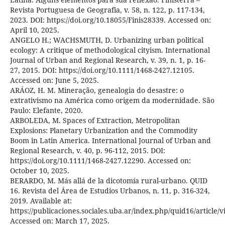
Revista Portuguesa de Geografia, v. 58, n. 122, p. 117-134,
2023. DOI: https://doi.org/10.18055/Finis28339. Accessed on:
April 10, 2025.
ANGELO H.; WACHSMUTH, D. Urbanizing urban political
ecology: A critique of methodological cityism. International
Journal of Urban and Regional Research, v. 39, n. 1, p. 16-
27, 2015. DOI: https://doi.org/10.1111/1468-2427.12105.
Accessed on: June 5, 2025.
ARÁOZ, H. M. Mineração, genealogia do desastre: o
extrativismo na América como origem da modernidade. São
Paulo: Elefante, 2020.
ARBOLEDA, M. Spaces of Extraction, Metropolitan
Explosions: Planetary Urbanization and the Commodity
Boom in Latin America. International Journal of Urban and
Regional Research, v. 40, p. 96-112, 2015. DOI:
https://doi.org/10.1111/1468-2427.12290. Accessed on:
October 10, 2025.
BERARDO, M. Más allá de la dicotomía rural-urbano. QUID
16. Revista del Área de Estudios Urbanos, n. 11, p. 316-324,
2019. Available at:
https://publicaciones.sociales.uba.ar/index.php/quid16/article/
Accessed on: March 17, 2025.