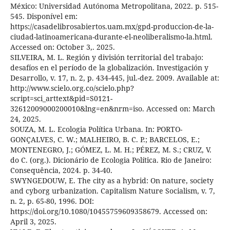
México: Universidad Autónoma Metropolitana, 2022. p. 515-
545. Disponível em:
https://casadelibrosabiertos.uam.mx/gpd-produccion-de-la-
ciudad-latinoamericana-durante-el-neoliberalismo-la.html.
Accessed on: October 3,. 2025.
SILVEIRA, M. L. Región y división territorial del trabajo:
desafíos en el período de la globalización. Investigación y
Desarrollo, v. 17, n. 2, p. 434-445, jul.-dez. 2009. Available at:
http://www.scielo.org.co/scielo.php?
script=sci_arttext&pid=S0121-
32612009000200010&lng=en&nrm=iso. Accessed on: March
24, 2025.
SOUZA, M. L. Ecologia Política Urbana. In: PORTO-
GONÇALVES, C. W.; MALHEIRO, B. C. P.; BARCELOS, E.;
MONTENEGRO, J.; GÓMEZ, L. M. H.; PÉREZ, M. S.; CRUZ, V.
do C. (org.). Dicionário de Ecologia Política. Rio de Janeiro:
Consequência, 2024. p. 34-40.
SWYNGEDOUW, E. The city as a hybrid: On nature, society
and cyborg urbanization. Capitalism Nature Socialism, v. 7,
n. 2, p. 65-80, 1996. DOI:
https://doi.org/10.1080/10455759609358679. Accessed on:
April 3, 2025.