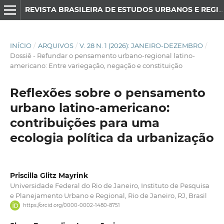
REVISTA BRASILEIRA DE ESTUDOS URBANOS E REGIONAIS
INÍCIO
/
ARQUIVOS
/
V. 28 N. 1 (2026): JANEIRO-DEZEMBRO
/
Dossiê - Refundar o pensamento urbano-regional latino-
americano: Entre variegação, negação e constituição
Reflexões sobre o pensamento
urbano latino-americano:
contribuições para uma
ecologia política da urbanização
Priscilla Glitz Mayrink
Universidade Federal do Rio de Janeiro, Instituto de Pesquisa
e Planejamento Urbano e Regional, Rio de Janeiro, RJ, Brasil
https://orcid.org/0000-0002-1480-8751