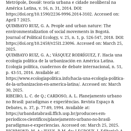
Metrópole, Dossiê: teoria urbana e cidade neoliberal na
América Latina, v. 16, n. 31, 2014. DOI:
https://doi.org/10.1590/2236-9996.2014-3102. Accessed on:
April 7 2025.
QUIMBAYO RUIZ, G. A. People and urban nature: The
environmentalization of social movements in Bogotá.
Journal of Political Ecology, v. 25, n. 1, p. 526-547, 2018. DOI:
https://doi.org/10.2458/v25i1.23096. Accessed on: March 25,
2025.
QUIMBAYO RUIZ, G. A.; VÁSQUEZ RODRÍGUEZ, F. Hacia una
ecología política de la urbanización en América Latina.
Ecología política, cuadernos de debate internacional, n. 51,
p. 43-51, 2016. Available at:
https://www.ecologiapolitica.info/hacia-una-ecologia-politica-
de-la-urbanizacion-en-america-latina/. Accessed on: March
30, 2025.
RIBEIRO, L. C. de Q.; CARDOSO, A. L. Planejamento urbano
no Brasil: paradigmas e experiências. Revista Espaço &
Debates, n. 37, p. 77-89, 1994. Available at:
https://urbandatabrasil.fflch.usp.br/producoes-em-
periodicos-cientificos/planejamento-urbano-no-brasil-
paradigmas-e-experiencias. Accessed on: March 25, 2025.
RICHMOND, M. A.; JESUS, P. M. de; LEGROUX, J. Editorial: A