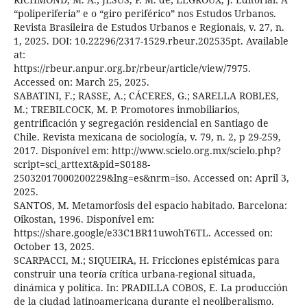
“poliperiferia” e o “giro periférico” nos Estudos Urbanos.
Revista Brasileira de Estudos Urbanos e Regionais, v. 27, n.
1, 2025. DOI: 10.22296/2317-1529.rbeur.202535pt. Available
at:
https://rbeur.anpur.org.br/rbeur/article/view/7975.
Accessed on: March 25, 2025.
SABATINI, F.; RASSE, A.; CÁCERES, G.; SARELLA ROBLES,
M.; TREBILCOCK, M. P. Promotores inmobiliarios,
gentrificación y segregación residencial en Santiago de
Chile. Revista mexicana de sociología, v. 79, n. 2, p 29-259,
2017. Disponível em: http://www.scielo.org.mx/scielo.php?
script=sci_arttext&pid=S0188-
25032017000200229&lng=es&nrm=iso. Accessed on: April 3,
2025.
SANTOS, M. Metamorfosis del espacio habitado. Barcelona:
Oikostan, 1996. Disponível em:
https://share.google/e33C1BR11uwohT6TL. Accessed on:
October 13, 2025.
SCARPACCI, M.; SIQUEIRA, H. Fricciones epistémicas para
construir una teoría crítica urbana-regional situada,
dinámica y política. In: PRADILLA COBOS, E. La producción
de la ciudad latinoamericana durante el neoliberalismo.