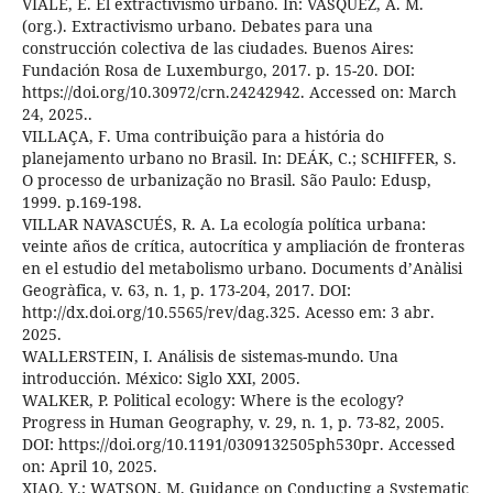
VIALE, E. El extractivismo urbano. In: VÁSQUEZ, A. M.
(org.). Extractivismo urbano. Debates para una
construcción colectiva de las ciudades. Buenos Aires:
Fundación Rosa de Luxemburgo, 2017. p. 15-20. DOI:
https://doi.org/10.30972/crn.24242942. Accessed on: March
24, 2025..
VILLAÇA, F. Uma contribuição para a história do
planejamento urbano no Brasil. In: DEÁK, C.; SCHIFFER, S.
O processo de urbanização no Brasil. São Paulo: Edusp,
1999. p.169-198.
VILLAR NAVASCUÉS, R. A. La ecología política urbana:
veinte años de crítica, autocrítica y ampliación de fronteras
en el estudio del metabolismo urbano. Documents d’Anàlisi
Geogràfica, v. 63, n. 1, p. 173-204, 2017. DOI:
http://dx.doi.org/10.5565/rev/dag.325. Acesso em: 3 abr.
2025.
WALLERSTEIN, I. Análisis de sistemas-mundo. Una
introducción. México: Siglo XXI, 2005.
WALKER, P. Political ecology: Where is the ecology?
Progress in Human Geography, v. 29, n. 1, p. 73-82, 2005.
DOI: https://doi.org/10.1191/0309132505ph530pr. Accessed
on: April 10, 2025.
XIAO, Y.; WATSON, M. Guidance on Conducting a Systematic