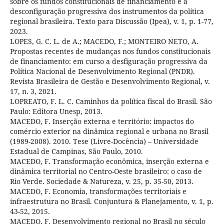
sobre os fundos constitucionais de financiamento e a
desconfiguração progressiva dos instrumentos da política
regional brasileira. Texto para Discussão (Ipea), v. 1, p. 1-77,
2023.
LOPES, G. C. L. de A.; MACEDO, F.; MONTEIRO NETO, A.
Propostas recentes de mudanças nos fundos constitucionais
de financiamento: em curso a desfiguração progressiva da
Política Nacional de Desenvolvimento Regional (PNDR).
Revista Brasileira de Gestão e Desenvolvimento Regional, v.
17, n. 3, 2021.
LOPREATO, F. L. C. Caminhos da política fiscal do Brasil. São
Paulo: Editora Unesp, 2013.
MACEDO, F. Inserção externa e território: impactos do
comércio exterior na dinâmica regional e urbana no Brasil
(1989-2008). 2010. Tese (Livre-Docência) – Universidade
Estadual de Campinas, São Paulo, 2010.
MACEDO, F. Transformação econômica, inserção externa e
dinâmica territorial no Centro-Oeste brasileiro: o caso de
Rio Verde. Sociedade & Natureza, v. 25, p. 35-50, 2013.
MACEDO, F. Economia, transformações territoriais e
infraestrutura no Brasil. Conjuntura & Planejamento, v. 1, p.
43-52, 2015.
MACEDO, F. Desenvolvimento regional no Brasil no século