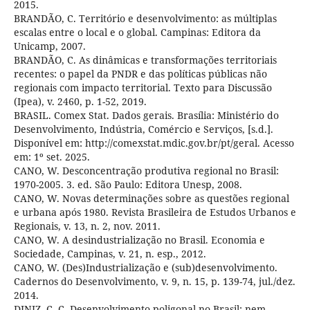
2015.
BRANDÃO, C. Território e desenvolvimento: as múltiplas
escalas entre o local e o global. Campinas: Editora da
Unicamp, 2007.
BRANDÃO, C. As dinâmicas e transformações territoriais
recentes: o papel da PNDR e das políticas públicas não
regionais com impacto territorial. Texto para Discussão
(Ipea), v. 2460, p. 1-52, 2019.
BRASIL. Comex Stat. Dados gerais. Brasília: Ministério do
Desenvolvimento, Indústria, Comércio e Serviços, [s.d.].
Disponível em: http://comexstat.mdic.gov.br/pt/geral. Acesso
em: 1º set. 2025.
CANO, W. Desconcentração produtiva regional no Brasil:
1970-2005. 3. ed. São Paulo: Editora Unesp, 2008.
CANO, W. Novas determinações sobre as questões regional
e urbana após 1980. Revista Brasileira de Estudos Urbanos e
Regionais, v. 13, n. 2, nov. 2011.
CANO, W. A desindustrialização no Brasil. Economia e
Sociedade, Campinas, v. 21, n. esp., 2012.
CANO, W. (Des)Industrialização e (sub)desenvolvimento.
Cadernos do Desenvolvimento, v. 9, n. 15, p. 139-74, jul./dez.
2014.
DINIZ, C. C. Desenvolvimento poligonal no Brasil: nem