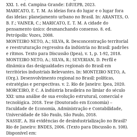
XXI. 1. ed. Campina Grande: EdUEPB, 2023.
MARICATO, E. T. M. As ideias fora do lugar e o lugar fora
das ideias: planejamento urbano no Brasil. In: ARANTES, O.
B. F.; VAINER, C.; MARICATO, E. T. M. A cidade do
pensamento único: desmanchando consenso. 8. ed.
Petrópolis: Vozes, 2008.
MONTEIRO NETO, A.; SILVA, R. Desconcentração territorial
e reestruturação regressiva da indústria no Brasil: padrões
e ritmos. Texto para Discussão (Ipea), v. 1, p. 1-92, 2018.
MONTEIRO NETO, A.; SILVA, R.; SEVERIAN, D. Perfil e
dinâmica das desigualdades regionais do Brasil em
territórios industriais Relevantes. In: MONTEIRO NETO, A.
(Org.). Desenvolvimento regional no Brasil: políticas,
estratégias e perspectivas. v. 2. Rio de Janeiro: Ipea, 2020.
MORCEIRO, P. C. A indústria brasileira no limiar do século
XXI: uma análise de sua evolução estrutural, comercial e
tecnológica. 2018. Tese (Doutorado em Economia) –
Faculdade de Economia, Administração e Contabilidade,
Universidade de São Paulo, São Paulo, 2018.
NASSIF, A. Há evidências de desindustrialização no Brasil?
Rio de Janeiro: BNDES, 2006. (Texto para Discussão n. 108).
Disponível em: