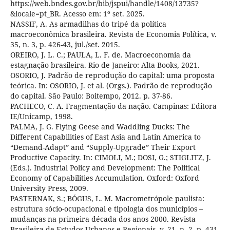
https://web.bndes.gov.br/bib/jspui/handle/1408/13735?
&locale=pt_BR. Acesso em: 1º set. 2025.
NASSIF, A. As armadilhas do tripé da política
macroeconômica brasileira. Revista de Economia Política, v.
35, n. 3, p. 426-43, jul./set. 2015.
OREIRO, J. L. C.; PAULA, L. F. de. Macroeconomia da
estagnação brasileira. Rio de Janeiro: Alta Books, 2021.
OSORIO, J. Padrão de reprodução do capital: uma proposta
teórica. In: OSORIO, J. et al. (Orgs.). Padrão de reprodução
do capital. São Paulo: Boitempo, 2012. p. 37-86.
PACHECO, C. A. Fragmentação da nação. Campinas: Editora
IE/Unicamp, 1998.
PALMA, J. G. Flying Geese and Waddling Ducks: The
Different Capabilities of East Asia and Latin America to
“Demand-Adapt” and “Supply-Upgrade” Their Export
Productive Capacity. In: CIMOLI, M.; DOSI, G.; STIGLITZ, J.
(Eds.). Industrial Policy and Development: The Political
Economy of Capabilities Accumulation. Oxford: Oxford
University Press, 2009.
PASTERNAK, S.; BÓGUS, L. M. Macrometrópole paulista:
estrutura sócio-ocupacional e tipologia dos municípios –
mudanças na primeira década dos anos 2000. Revista
Brasileira de Estudos Urbanos e Regionais, v. 21, n. 2, p. 431-