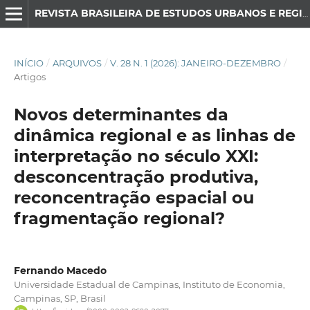
REVISTA BRASILEIRA DE ESTUDOS URBANOS E REGIONAIS
INÍCIO
/
ARQUIVOS
/
V. 28 N. 1 (2026): JANEIRO-DEZEMBRO
/
Artigos
Novos determinantes da
dinâmica regional e as linhas de
interpretação no século XXI:
desconcentração produtiva,
reconcentração espacial ou
fragmentação regional?
Fernando Macedo
Universidade Estadual de Campinas, Instituto de Economia,
Campinas, SP, Brasil