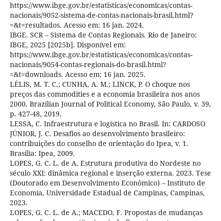
https://www.ibge.gov.br/estatisticas/economicas/contas-
nacionais/9052-sistema-de-contas-nacionais-brasil.html?
=&t=resultados. Acesso em: 16 jan. 2024.
IBGE. SCR – Sistema de Contas Regionais. Rio de Janeiro:
IBGE, 2025 [2025b]. Disponível em:
https://www.ibge.gov.br/estatisticas/economicas/contas-
nacionais/9054-contas-regionais-do-brasil.html?
=&t=downloads. Acesso em: 16 jan. 2025.
LÉLIS, M. T. C.; CUNHA, A. M.; LINCK, P. O choque nos
preços das commodities e a economia brasileira nos anos
2000. Brazilian Journal of Political Economy, São Paulo, v. 39,
p. 427-48, 2019.
LESSA, C. Infraestrutura e logística no Brasil. In: CARDOSO
JÚNIOR, J. C. Desafios ao desenvolvimento brasileiro:
contribuições do conselho de orientação do Ipea, v. 1.
Brasília: Ipea, 2009.
LOPES, G. C. L. de A. Estrutura produtiva do Nordeste no
século XXI: dinâmica regional e inserção externa. 2023. Tese
(Doutorado em Desenvolvimento Econômico) – Instituto de
Economia, Universidade Estadual de Campinas, Campinas,
2023.
LOPES, G. C. L. de A.; MACEDO, F. Propostas de mudanças