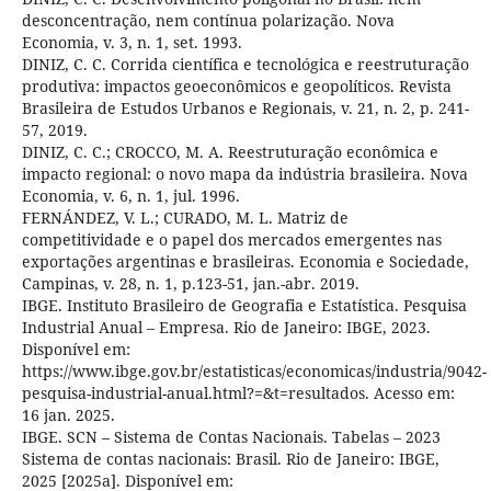
desconcentração, nem contínua polarização. Nova
Economia, v. 3, n. 1, set. 1993.
DINIZ, C. C. Corrida científica e tecnológica e reestruturação
produtiva: impactos geoeconômicos e geopolíticos. Revista
Brasileira de Estudos Urbanos e Regionais, v. 21, n. 2, p. 241-
57, 2019.
DINIZ, C. C.; CROCCO, M. A. Reestruturação econômica e
impacto regional: o novo mapa da indústria brasileira. Nova
Economia, v. 6, n. 1, jul. 1996.
FERNÁNDEZ, V. L.; CURADO, M. L. Matriz de
competitividade e o papel dos mercados emergentes nas
exportações argentinas e brasileiras. Economia e Sociedade,
Campinas, v. 28, n. 1, p.123-51, jan.-abr. 2019.
IBGE. Instituto Brasileiro de Geografia e Estatística. Pesquisa
Industrial Anual – Empresa. Rio de Janeiro: IBGE, 2023.
Disponível em:
https://www.ibge.gov.br/estatisticas/economicas/industria/9042-
pesquisa-industrial-anual.html?=&t=resultados. Acesso em:
16 jan. 2025.
IBGE. SCN – Sistema de Contas Nacionais. Tabelas – 2023
Sistema de contas nacionais: Brasil. Rio de Janeiro: IBGE,
2025 [2025a]. Disponível em: