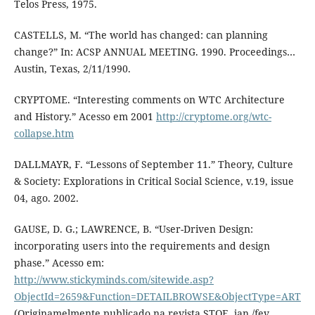
Telos Press, 1975.
CASTELLS, M. “The world has changed: can planning
change?” In: ACSP ANNUAL MEETING. 1990. Proceedings…
Austin, Texas, 2/11/1990.
CRYPTOME. “Interesting comments on WTC Architecture
and History.” Acesso em 2001
http://cryptome.org/wtc-
collapse.htm
DALLMAYR, F. “Lessons of September 11.” Theory, Culture
& Society: Explorations in Critical Social Science, v.19, issue
04, ago. 2002.
GAUSE, D. G.; LAWRENCE, B. “User-Driven Design:
incorporating users into the requirements and design
phase.” Acesso em:
http://www.stickyminds.com/sitewide.asp?
ObjectId=2659&Function=DETAILBROWSE&ObjectType=ART
(Originamelmente publicado na revista STQE, jan./fev.