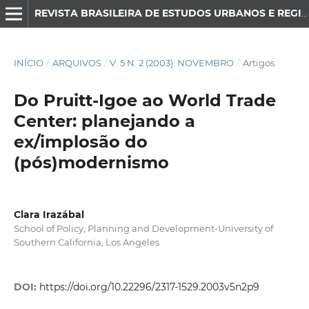
REVISTA BRASILEIRA DE ESTUDOS URBANOS E REGIONAIS
INÍCIO
/
ARQUIVOS
/
V. 5 N. 2 (2003): NOVEMBRO
/
Artigos
Do Pruitt-Igoe ao World Trade
Center: planejando a
ex/implosão do
(pós)modernismo
Clara Irazábal
School of Policy, Planning and Development-University of
Southern California, Los Angeles
DOI:
https://doi.org/10.22296/2317-1529.2003v5n2p9