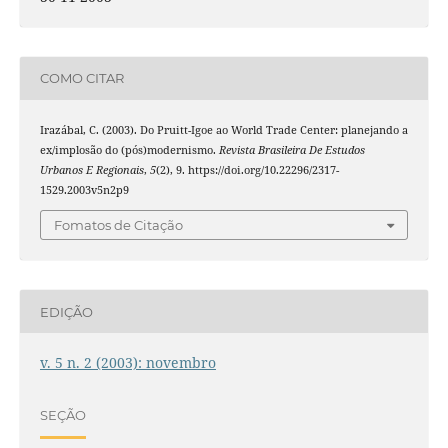
COMO CITAR
Irazábal, C. (2003). Do Pruitt-Igoe ao World Trade Center: planejando a
ex/implosão do (pós)modernismo.
Revista Brasileira De Estudos
Urbanos E Regionais
,
5
(2), 9. https://doi.org/10.22296/2317-
1529.2003v5n2p9
Fomatos de Citação
EDIÇÃO
v. 5 n. 2 (2003): novembro
SEÇÃO