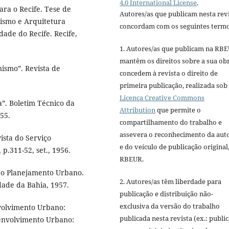
4.0 International License
.
ara o Recife. Tese de
Autores/as que publicam nesta rev
ismo e Arquitetura
concordam com os seguintes termo
dade do Recife. Recife,
1. Autores/as que publicam na RB
mantêm os direitos sobre a sua ob
ismo”. Revista de
concedem à revista o direito de
primeira publicação, realizada sob
Licença Creative Commons
a”. Boletim Técnico da
Attribution
que permite o
955.
compartilhamento do trabalho e
assevera o reconhecimento da aut
ista do Serviço
e do veículo de publicação original,
 p.311-52, set., 1956.
RBEUR.
 ao Planejamento Urbano.
2. Autores/as têm liberdade para
dade da Bahia, 1957.
publicação e distribuição não-
exclusiva da versão do trabalho
nvolvimento Urbano:
publicada nesta revista (ex.: publi
esenvolvimento Urbano: