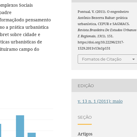
omplexos Sociais
 padre
Pontual, V. (2011). O engenheiro
Antônio Bezerra Baltar: prática
a formaçãodo pensamento
urbanística, CEPUR e SAGMACS.
o a prática urbanística
Revista Brasileira De Estudos Urbanos
bret sobre cidade e
E Regionais
,
13
(1), 151.
icas urbanísticas de
https://doi.org/10.22296/2317-
nstituíramo campo do
1529.2011v13n1p151
Fomatos de Citação
EDIÇÃO
v. 13 n. 1 (2011): maio
SEÇÃO
Artigos