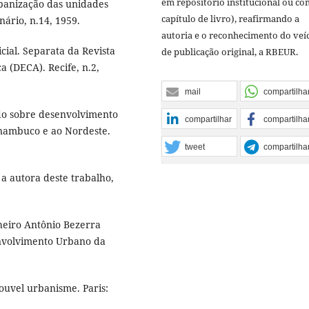
em repositório institucional ou c
rbanização das unidades
capítulo de livro), reafirmando a
nário, n.14, 1959.
autoria e o reconhecimento do veí
cial. Separata da Revista
de publicação original, a RBEUR.
a (DECA). Recife, n.2,
mail
compartilha
udo sobre desenvolvimento
compartilhar
compartilha
rnambuco e ao Nordeste.
tweet
compartilha
 a autora deste trabalho,
heiro Antônio Bezerra
nvolvimento Urbano da
ouvel urbanisme. Paris: