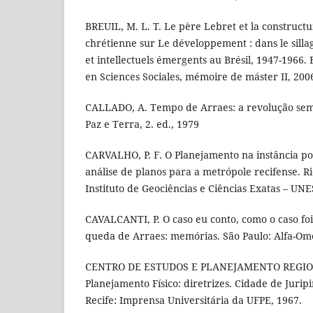
BREUIL, M. L. T. Le père Lebret et la construct
chrétienne sur Le développement : dans le silla
et intellectuels émergents au Brésil, 1947-1966.
en Sciences Sociales, mémoire de máster II, 200
CALLADO, A. Tempo de Arraes: a revolução sem v
Paz e Terra, 2. ed., 1979
CARVALHO, P. F. O Planejamento na instância polí
análise de planos para a metrópole recifense. Ri
Instituto de Geociências e Ciências Exatas – UNE
CAVALCANTI, P. O caso eu conto, como o caso foi
queda de Arraes: memórias. São Paulo: Alfa-Om
CENTRO DE ESTUDOS E PLANEJAMENTO REGIO
Planejamento Físico: diretrizes. Cidade de Jurip
Recife: Imprensa Universitária da UFPE, 1967.