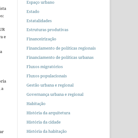
Espaço urbano
ista
Estado
s:
Estatalidades
EUR
Estruturas produtivas
ra e
Financeirização
Financiamento de políticas regionais
 a
Financiamento de políticas urbanas
Fluxos migratórios
Fluxos populacionais
oria
Gestão urbana e regional
 a
Governança urbana e regional
Habitação
História da arquitetura
História da cidade
História da habitação
car