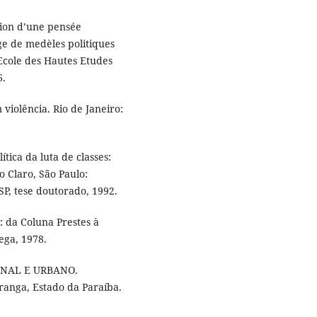
uion d’une pensée
ge de medèles politiques
 Ecole des Hautes Etudes
6.
iolência. Rio de Janeiro:
tica da luta de classes:
o Claro, São Paulo:
SP, tese doutorado, 1992.
: da Coluna Prestes à
ega, 1978.
NAL E URBANO.
iranga, Estado da Paraíba.