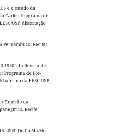
S e o estudo da
ão Carlos: Programa de
EESC/USP, dissertação
em Pernambuco. Recife:
30-1950”. In Revista de
o: Programa de Pós-
Urbanismo da EESC-USP,
or Emérito da
anegírico. Recife:
15-2003. Do.Co.Mo.Mo.