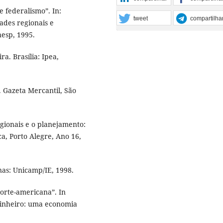
 federalismo”. In:
tweet
compartilha
dades regionais e
esp, 1995.
a. Brasília: Ipea,
. Gazeta Mercantil, São
gionais e o planejamento:
a, Porto Alegre, Ano 16,
as: Unicamp/IE, 1998.
orte-americana”. In
 dinheiro: uma economia