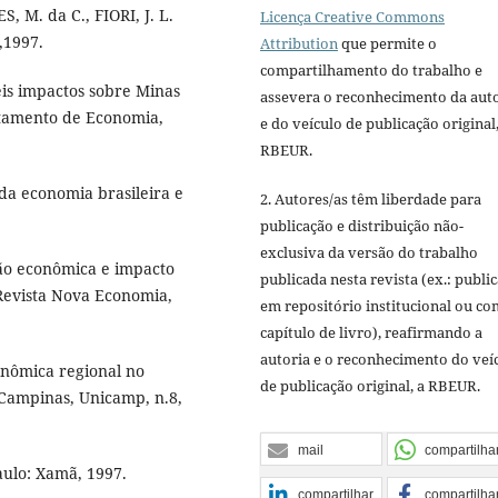
, M. da C., FIORI, J. L.
Licença Creative Commons
,1997.
Attribution
que permite o
compartilhamento do trabalho e
eis impactos sobre Minas
assevera o reconhecimento da aut
rtamento de Economia,
e do veículo de publicação original,
RBEUR.
da economia brasileira e
2. Autores/as têm liberdade para
publicação e distribuição não-
exclusiva da versão do trabalho
ão econômica e impacto
publicada nesta revista (ex.: publi
 Revista Nova Economia,
em repositório institucional ou c
capítulo de livro), reafirmando a
autoria e o reconhecimento do veí
nômica regional no
de publicação original, a RBEUR.
 Campinas, Unicamp, n.8,
mail
compartilha
aulo: Xamã, 1997.
compartilhar
compartilha