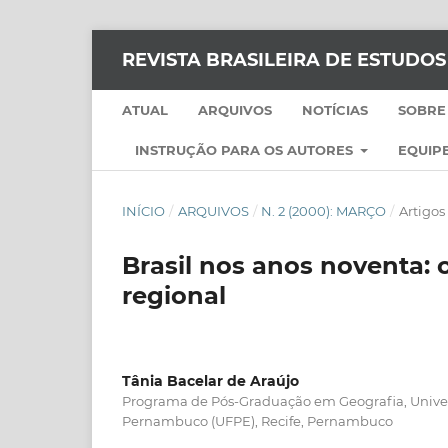
REVISTA BRASILEIRA DE ESTUDO
ATUAL
ARQUIVOS
NOTÍCIAS
SOBRE
INSTRUÇÃO PARA OS AUTORES
EQUIPE
INÍCIO
/
ARQUIVOS
/
N. 2 (2000): MARÇO
/
Artigos
Brasil nos anos noventa: 
regional
Tânia Bacelar de Araújo
Programa de Pós-Graduação em Geografia, Unive
Pernambuco (UFPE), Recife, Pernambuco