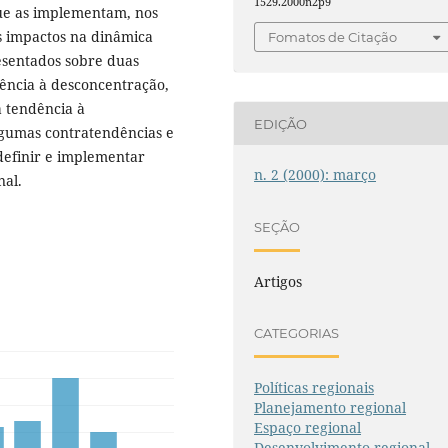
1529.2000n2p9
 que as implementam, nos
is impactos na dinâmica
Fomatos de Citação
resentados sobre duas
dência à desconcentração,
 tendência à
EDIÇÃO
algumas contratendências e
definir e implementar
n. 2 (2000): março
nal.
SEÇÃO
Artigos
CATEGORIAS
Políticas regionais
Planejamento regional
Espaço regional
Desenvolvimento regional