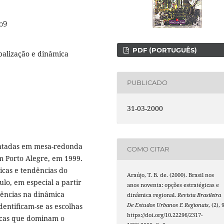
2p9
PDF (PORTUGUÊS)
balização e dinâmica
PUBLICADO
31-03-2000
sentadas em mesa-redonda
COMO CITAR
m Porto Alegre, em 1999.
icas e tendências do
Araújo, T. B. de. (2000). Brasil nos
ulo, em especial a partir
anos noventa: opções estratégicas e
dências na dinâmica
dinâmica regional.
Revista Brasileira
identificam-se as escolhas
De Estudos Urbanos E Regionais
, (2), 
https://doi.org/10.22296/2317-
micas que dominam o