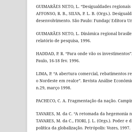
GUIMARÃES NETO, L. “Desigualdades regionais e
AFFONSO, R. B., SILVA, P. L. B. (Orgs.). Desigual
desenvolvimento. São Paulo: Fundap/ Editora Un
GUIMARÃES NETO, L. Dinâmica regional brasileir
relatório de pesquisa, 1996.
HADDAD, P. R. “Para onde vão os investimentos”
Paulo, 16-18 fev. 1996.
LIMA, P. “A abertura comercial, rebatimentos re
o Nordeste em realce”. Revista Análise Econômic
n.29, março 1998.
PACHECO, C. A. Fragmentação da nação. Campin
TAVARES, M. da C. “A retomada da hegemonia n
TAVARES, M. da C., FIORI, J. L. (Orgs.). Poder e
política da globalização. Petrópolis: Vozes, 1997.