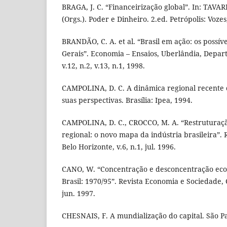
BRAGA, J. C. “Financeirização global”. In: TAVARES
(Orgs.). Poder e Dinheiro. 2.ed. Petrópolis: Vozes
BRANDÃO, C. A. et al. “Brasil em ação: os possív
Gerais”. Economia – Ensaios, Uberlândia, Depa
v.12, n.2, v.13, n.1, 1998.
CAMPOLINA, D. C. A dinâmica regional recente 
suas perspectivas. Brasília: Ipea, 1994.
CAMPOLINA, D. C., CROCCO, M. A. “Restruturaç
regional: o novo mapa da indústria brasileira”.
Belo Horizonte, v.6, n.1, jul. 1996.
CANO, W. “Concentração e desconcentração eco
Brasil: 1970/95”. Revista Economia e Sociedade,
jun. 1997.
CHESNAIS, F. A mundialização do capital. São P