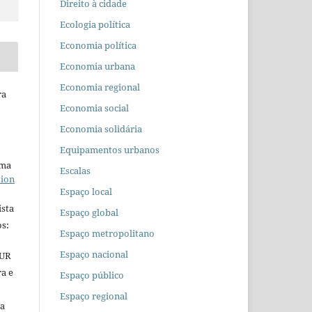
Direito à cidade
Ecologia política
Economia política
Economia urbana
Economia regional
ra
Economia social
Economia solidária
Equipamentos urbanos
uma
Escalas
tion
Espaço local
ista
Espaço global
s:
Espaço metropolitano
Espaço nacional
EUR
ra e
Espaço público
Espaço regional
 a