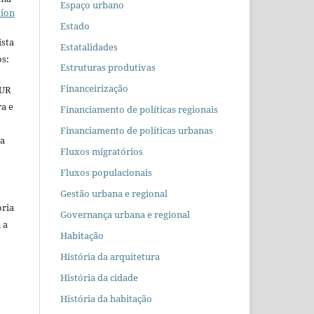
Espaço urbano
tion
Estado
ista
Estatalidades
s:
Estruturas produtivas
Financeirização
EUR
ra e
Financiamento de políticas regionais
Financiamento de políticas urbanas
 a
Fluxos migratórios
Fluxos populacionais
Gestão urbana e regional
oria
Governança urbana e regional
 a
Habitação
História da arquitetura
História da cidade
História da habitação