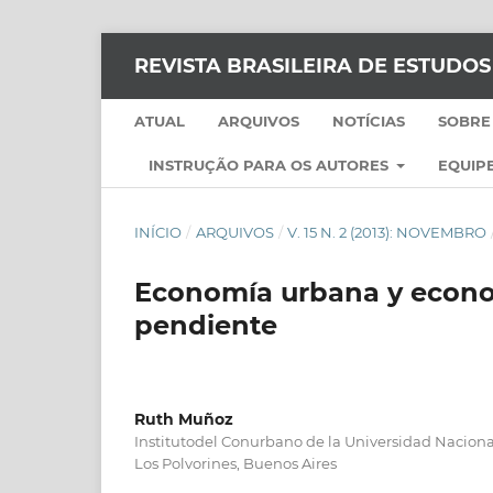
REVISTA BRASILEIRA DE ESTUDO
ATUAL
ARQUIVOS
NOTÍCIAS
SOBRE
INSTRUÇÃO PARA OS AUTORES
EQUIPE
INÍCIO
/
ARQUIVOS
/
V. 15 N. 2 (2013): NOVEMBRO
Economía urbana y econo
pendiente
Ruth Muñoz
Institutodel Conurbano de la Universidad Naciona
Los Polvorines, Buenos Aires