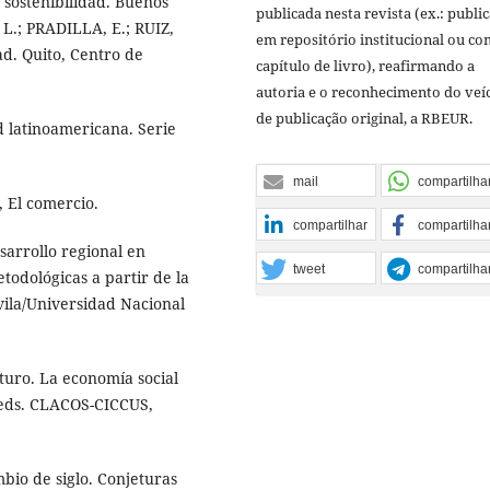
 sostenibilidad. Buenos
publicada nesta revista (ex.: publi
 L.; PRADILLA, E.; RUIZ,
em repositório institucional ou c
ad. Quito, Centro de
capítulo de livro), reafirmando a
autoria e o reconhecimento do veí
de publicação original, a RBEUR.
d latinoamericana. Serie
mail
compartilha
, El comercio.
compartilhar
compartilha
esarrollo regional en
tweet
compartilha
todológicas a partir de la
vila/Universidad Nacional
turo. La economía social
, eds. CLACOS-CICCUS,
mbio de siglo. Conjeturas