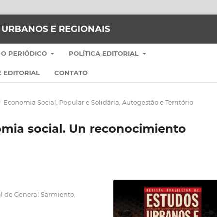
S URBANOS E REGIONAIS
 O PERIÓDICO
POLÍTICA EDITORIAL
 EDITORIAL
CONTATO
/
Economia Social, Popular e Solidária, Autogestão e Território
mia social. Un reconocimiento
l de General Sarmiento,