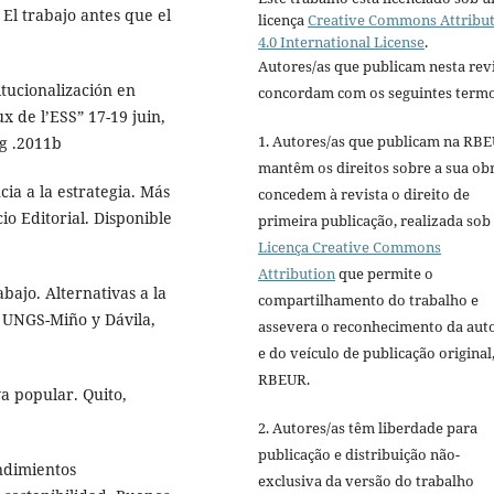
 El trabajo antes que el
licença
Creative Commons Attribu
4.0 International License
.
Autores/as que publicam nesta rev
itucionalización en
concordam com os seguintes termo
x de l’ESS” 17-19 juin,
1. Autores/as que publicam na RB
g .2011b
mantêm os direitos sobre a sua ob
ia a la estrategia. Más
concedem à revista o direito de
io Editorial. Disponible
primeira publicação, realizada sob
Licença Creative Commons
Attribution
que permite o
abajo. Alternativas a la
compartilhamento do trabalho e
, UNGS-Miño y Dávila,
assevera o reconhecimento da aut
e do veículo de publicação original,
RBEUR.
a popular. Quito,
2. Autores/as têm liberdade para
publicação e distribuição não-
ndimientos
exclusiva da versão do trabalho