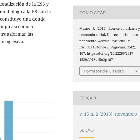
ionalización de la ESS y
n diálogo a la ES con la
COMO CITAR
e constituye una deuda
ampo así como a
Muñoz, R. (2013). Economía urbana 
transformar las
economia social. Un reconocimiento
 progresivo.
pendiente.
Revista Brasileira De
Estudos Urbanos E Regionais
,
15
(2),
107. https://doi.org/10.22296/2317-
1529.2013v15n2p107
Fomatos de Citação
EDIÇÃO
v. 15 n. 2 (2013): novembro
SEÇÃO