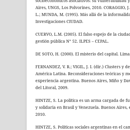
socioeconómicos asociativos: su vulnerabilidad y
Aires, UNGS, Los Polvorines, 2010. CORAGGIO, J.
L.; MUNDA, M. (1995). Más allá de la informalid
Investigaciones CIUDAD.
CUERVO, L.M. (2005). El falso espejo de la ciuda
gestión pública N° 52. ILPES – CEPAL.
DE SOTO, H. (2000). El misterio del capital. Lima
FERNANDEZ, V. R.; VIGIL, J. I. (dir.) Clusters y d
América Latina. Reconsideraciones teóricas y me
experiencia argentina. Buenos Aires, Miño y Da
del Litoral, 2009.
HINTZE, S. La política es un arma cargada de fu
y solidaria en Brasil y Venezuela. Buenos Aires
2010.
HINTZE, S. Políticas sociales argentinas en el ca