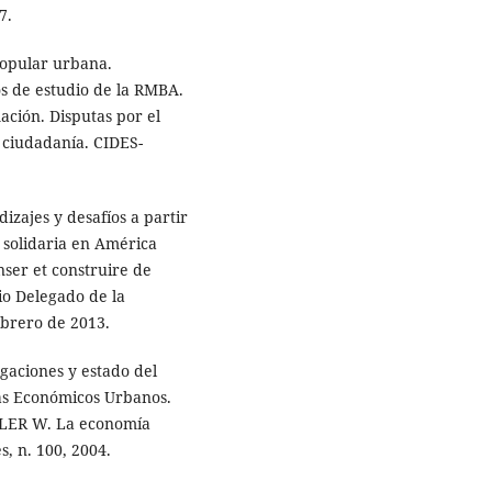
7.
popular urbana.
sos de estudio de la RMBA.
ación. Disputas por el
e ciudadanía. CIDES-
izajes y desafíos a partir
y solidaria en América
nser et construire de
io Delegado de la
febrero de 2013.
gaciones y estado del
mas Económicos Urbanos.
LLER W. La economía
s, n. 100, 2004.