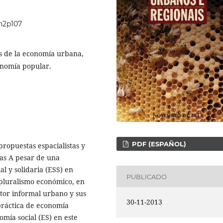
5n2p107
s de la economía urbana,
conomía popular.
PDF (ESPAÑOL)
ropuestas espacialistas y
tas A pesar de una
al y solidaria (ESS) en
PUBLICADO
pluralismo económico, en
tor informal urbano y sus
30-11-2013
práctica de economía
mía social (ES) en este