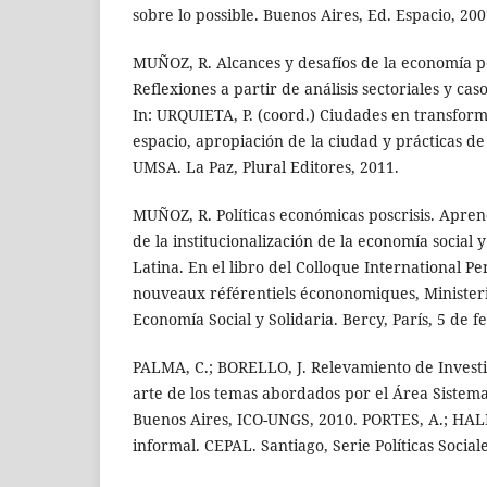
sobre lo possible. Buenos Aires, Ed. Espacio, 200
MUÑOZ, R. Alcances y desafíos de la economía 
Reflexiones a partir de análisis sectoriales y ca
In: URQUIETA, P. (coord.) Ciudades en transform
espacio, apropiación de la ciudad y prácticas d
UMSA. La Paz, Plural Editores, 2011.
MUÑOZ, R. Políticas económicas poscrisis. Aprend
de la institucionalización de la economía social 
Latina. En el libro del Colloque International Pe
nouveaux référentiels écononomiques, Minister
Economía Social y Solidaria. Bercy, París, 5 de 
PALMA, C.; BORELLO, J. Relevamiento de Investi
arte de los temas abordados por el Área Siste
Buenos Aires, ICO-UNGS, 2010. PORTES, A.; HA
informal. CEPAL. Santiago, Serie Políticas Sociale