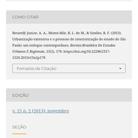
COMO CITAR
Betarelli Junior, A. A., Monte-Mór, R. L. de M., & Simões, R. F. (2013).
Urbanização extensiva e o processo de interiorização do estado de São
Paulo: um enfoque contemporâneo.
Revista Brasileira De Estudos
Urbanos E Regionais
,
15
(2), 179. https://doi.org/10.22296/2317-
1529.2013v15n2p179
Fomatos de Citação
EDIÇÃO
v. 15 n. 2 (2013): novembro
SEÇÃO