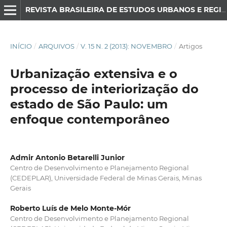
REVISTA BRASILEIRA DE ESTUDOS URBANOS E REGIONAIS
INÍCIO
/
ARQUIVOS
/
V. 15 N. 2 (2013): NOVEMBRO
/
Artigos
Urbanização extensiva e o
processo de interiorização do
estado de São Paulo: um
enfoque contemporâneo
Admir Antonio Betarelli Junior
Centro de Desenvolvimento e Planejamento Regional
(CEDEPLAR), Universidade Federal de Minas Gerais, Minas
Gerais
Roberto Luís de Melo Monte-Mór
Centro de Desenvolvimento e Planejamento Regional