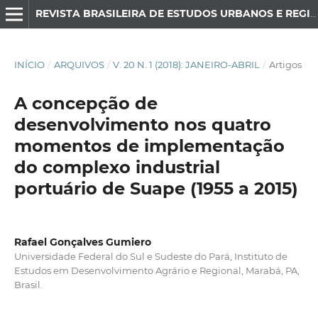
REVISTA BRASILEIRA DE ESTUDOS URBANOS E REGIONAIS
INÍCIO
/
ARQUIVOS
/
V. 20 N. 1 (2018): JANEIRO-ABRIL
/
Artigos
A concepção de
desenvolvimento nos quatro
momentos de implementação
do complexo industrial
portuário de Suape (1955 a 2015)
Rafael Gonçalves Gumiero
Universidade Federal do Sul e Sudeste do Pará, Instituto de
Estudos em Desenvolvimento Agrário e Regional, Marabá, PA,
Brasil.