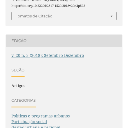
De Estudos Urbanos E Regionais
,
20
(3), 522.
https://doi.org/10.22296/2317-1529.2018v20n3p522
Fomatos de Citação
EDIÇÃO
v. 20 n. 3 (2018): Setembro-Dezembro
SEÇÃO
Artigos
CATEGORIAS
Políticas e programas urbanos
Participação social
Gestão urbana e regional