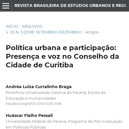
REVISTA BRASILEIRA DE ESTUDOS URBANOS E REGIONAIS
INÍCIO
/
ARQUIVOS
/
V. 20 N. 3 (2018): SETEMBRO-DEZEMBRO
/
Artigos
Política urbana e participação:
Presença e voz no Conselho da
Cidade de Curitiba
Andréa Luiza Curralinho Braga
Pontifícia Universidade Católica do Paraná, Escola de
Educação e Humanidades
http://orcid.org/0000-0002-0233-3496
Huáscar Fialho Pessali
Universidade Federal do Paraná, Programa de Pós-Graduação
em Políticas Públicas