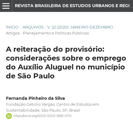
REVISTA BRASILEIRA DE ESTUDOS URBANOS E REGIONAIS
INÍCIO
/
ARQUIVOS
/
V. 22 (2020): JANEIRO-DEZEMBRO
/
Artigos - Planejamento e Políticas Públicas
A reiteração do provisório:
considerações sobre o emprego
do Auxílio Aluguel no município
de São Paulo
Fernanda Pinheiro da Silva
Fundação Getúlio Vargas, Centro de Estudos em
Sustentabilidade, São Paulo, SP, Brasil
https://orcid.org/0000-0003-3695-0174