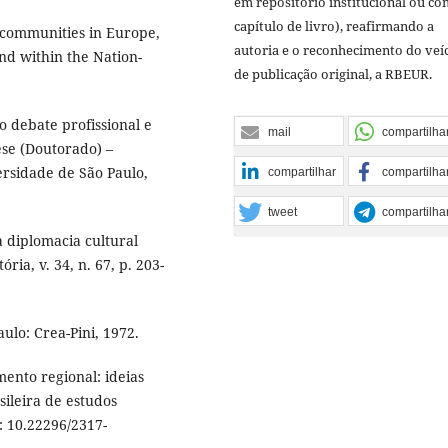
em repositório institucional ou c
capítulo de livro), reafirmando a
g communities in Europe,
autoria e o reconhecimento do veí
nd within the Nation-
de publicação original, a RBEUR.
 debate profissional e
mail
compartilha
ese (Doutorado) –
rsidade de São Paulo,
compartilhar
compartilha
tweet
compartilha
 diplomacia cultural
ória, v. 34, n. 67, p. 203-
ulo: Crea-Pini, 1972.
mento regional: ideias
ileira de estudos
: 10.22296/2317-