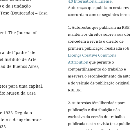
4.0 International License
.
c) e da Fundação
Autores/as que publicam nesta rev
. Tese (Doutorado) – Casa
concordam com os seguintes termo
1. Autores/as que publicam na RB
nt. The Journal of
mantêm os direitos sobre a sua ob
concedem à revista o direito de
primeira publicação, realizada sob
tral del “padre” del
Licença Creative Commons
l Instituto de Arte
Attribution
que permite o
dad de Buenos Aires,
compartilhamento do trabalho e
assevera o reconhecimento da aut
e do veículo de publicação original,
etos para uma capital.
RBEUR.
ado: Museu da Casa
2. Autores/as têm liberdade para
publicação e distribuição não-
e 1933. Regula o
exclusiva da versão do trabalho
iteto e de agrimensor.
publicada nesta revista (ex.: publi
933.