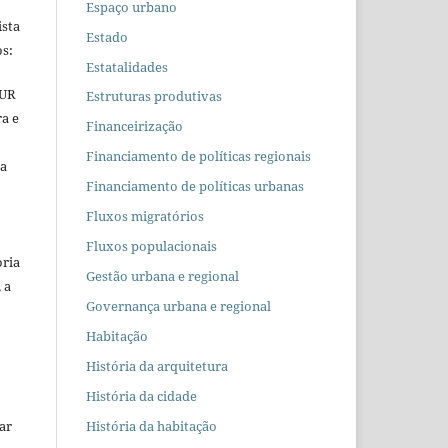
Espaço urbano
ista
Estado
s:
Estatalidades
EUR
Estruturas produtivas
ra e
Financeirização
Financiamento de políticas regionais
 a
Financiamento de políticas urbanas
Fluxos migratórios
Fluxos populacionais
oria
Gestão urbana e regional
 a
Governança urbana e regional
Habitação
História da arquitetura
História da cidade
car
História da habitação