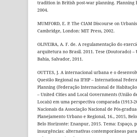
tradition in British post-war planning. Planning hi
2004.
MUMFORD, E. P. The CIAM Discourse on Urbanis
Cambridge, London: MIT Press, 2002.
OLIVEIRA, A. F. de. A regulamentação do exercíc
arquitetura no Brasil. 2011. Tese (Doutorado) –
Bahia, Salvador, 2011.
OUTTES, J. A internacional urbana e o desenvol
Questão Regional na IFHP – International Feder
Planning (Federação Internacional de Habitaçã
– United Cities and Local Governments (União d
Locais) em uma perspectiva comparada (1913-20
Nacionais da Associação Nacional de Pós-gradu
Planejamento Urbano e Regional, 16., 2015, Belo H
Belo Horizonte: Enanpur, 2015. Tema: Espaço, 
insurgências: alternativas contemporâneas par