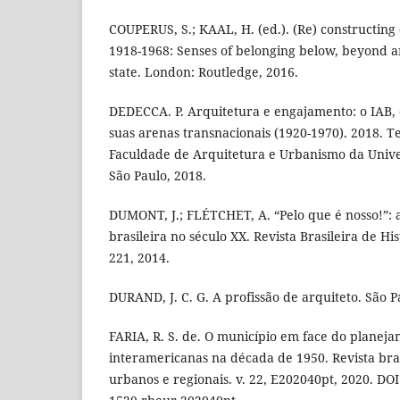
COUPERUS, S.; KAAL, H. (ed.). (Re) constructin
1918-1968: Senses of belonging below, beyond a
state. London: Routledge, 2016.
DEDECCA. P. Arquitetura e engajamento: o IAB, o
suas arenas transnacionais (1920-1970). 2018. T
Faculdade de Arquitetura e Urbanismo da Unive
São Paulo, 2018.
DUMONT, J.; FLÉTCHET, A. “Pelo que é nosso!”: a
brasileira no século XX. Revista Brasileira de Hist
221, 2014.
DURAND, J. C. G. A profissão de arquiteto. São Pa
FARIA, R. S. de. O município em face do planeja
interamericanas na década de 1950. Revista bras
urbanos e regionais. v. 22, E202040pt, 2020. DOI