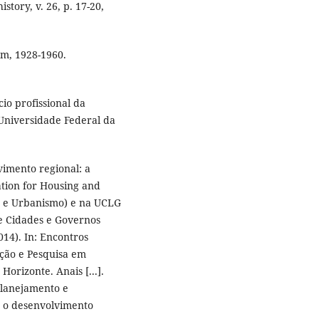
story, v. 26, p. 17-20,
m, 1928-1960.
io profissional da
 Universidade Federal da
vimento regional: a
ation for Housing and
o e Urbanismo) e na UCLG
e Cidades e Governos
14). In: Encontros
ação e Pesquisa em
orizonte. Anais [...].
planejamento e
a o desenvolvimento