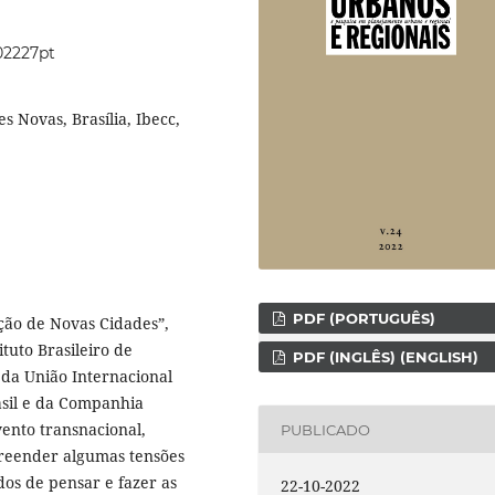
202227pt
s Novas, Brasília, Ibecc,
PDF (PORTUGUÊS)
ação de Novas Cidades”,
tuto Brasileiro de
PDF (INGLÊS) (ENGLISH)
 da União Internacional
rasil e da Companhia
vento transnacional,
PUBLICADO
apreender algumas tensões
dos de pensar e fazer as
22-10-2022