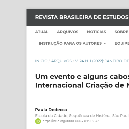
REVISTA BRASILEIRA DE ESTUDO
ATUAL
ARQUIVOS
NOTÍCIAS
SOBRE
INSTRUÇÃO PARA OS AUTORES
EQUIPE
INÍCIO
/
ARQUIVOS
/
V. 24 N. 1 (2022): JANEIRO
Um evento e alguns cabos
Internacional Criação de 
Paula Dedecca
Escola da Cidade, Sequência de História, São Paulo
https://orcid.org/0000-0003-0931-5837