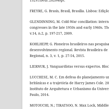
1529.rbeur.202040pt.
FREYRE, G. Brasis, Brasil, Brasília. Lisboa: Ediçã
GLENDINNING, M. Cold-War conciliation: interna
congresses in the late 1950s and early 1960s. Th
v.14, n.2, p. 197-217, 2009.
KOHLHEPP, G. Pioneiros brasileiros nas pesquisa
desenvolvimento regional. Revista Brasileira d
Regional, n. 3, v. 1, p. 27-54, 2015.
LIERNUR, J. Vanguardistas versus expertos. Block,
LUCCHESE, M. C. Em defesa do planejamento ur
britânicas e a trajetória de Harry James Cole. 2
Instituto de Arquitetura e Urbanismo da Univer
Paulo, 2014.
MOTOUCHI, N.; TIRATSOO, N. Max Lock, Middles