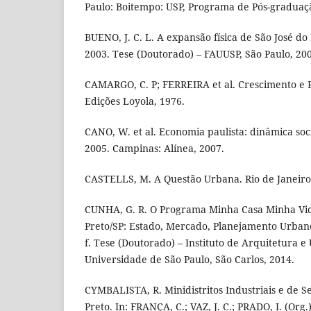
Paulo: Boitempo: USP, Programa de Pós-graduaçã
BUENO, J. C. L. A expansão física de São José do
2003. Tese (Doutorado) – FAUUSP, São Paulo, 20
CAMARGO, C. P; FERREIRA et al. Crescimento e P
Edições Loyola, 1976.
CANO, W. et al. Economia paulista: dinâmica so
2005. Campinas: Alínea, 2007.
CASTELLS, M. A Questão Urbana. Rio de Janeiro:
CUNHA, G. R. O Programa Minha Casa Minha Vid
Preto/SP: Estado, Mercado, Planejamento Urbano
f. Tese (Doutorado) – Instituto de Arquitetura 
Universidade de São Paulo, São Carlos, 2014.
CYMBALISTA, R. Minidistritos Industriais e de S
Preto. In: FRANÇA, C.; VAZ, J. C.; PRADO, I. (Or