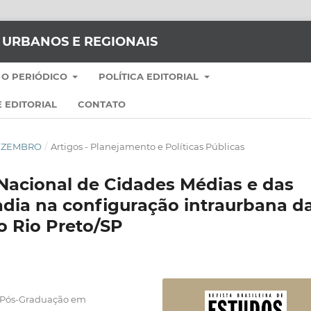
S URBANOS E REGIONAIS
 O PERIÓDICO
POLÍTICA EDITORIAL
 EDITORIAL
CONTATO
-DEZEMBRO
/
Artigos - Planejamento e Políticas Públicas
Nacional de Cidades Médias e das
adia na configuração intraurbana d
o Rio Preto/SP
e Pós-Graduação em