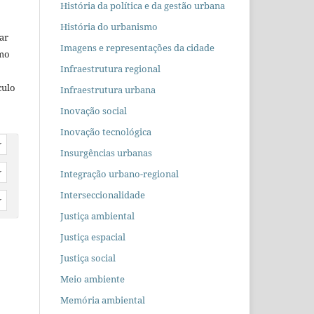
História da política e da gestão urbana
História do urbanismo
car
Imagens e representações da cidade
omo
Infraestrutura regional
culo
Infraestrutura urbana
Inovação social
Inovação tecnológica
r
Insurgências urbanas
Integração urbano-regional
r
Interseccionalidade
r
Justiça ambiental
Justiça espacial
Justiça social
Meio ambiente
Memória ambiental