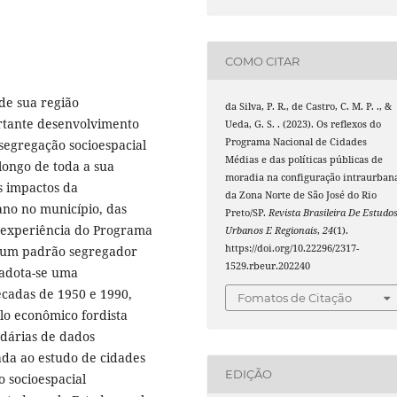
COMO CITAR
 de sua região
da Silva, P. R., de Castro, C. M. P. ., &
ortante desenvolvimento
Ueda, G. S. . (2023). Os reflexos do
Programa Nacional de Cidades
segregação socioespacial
Médias e das políticas públicas de
longo de toda a sua
moradia na configuração intraurban
os impactos da
da Zona Norte de São José do Rio
ano no município, das
Preto/SP.
Revista Brasileira De Estudo
a experiência do Programa
Urbanos E Regionais
,
24
(1).
https://doi.org/10.22296/2317-
e um padrão segregador
1529.rbeur.202240
adota-se uma
écadas de 1950 e 1990,
Fomatos de Citação
o econômico fordista
ndárias de dados
da ao estudo de cidades
EDIÇÃO
 socioespacial