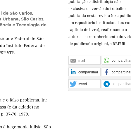
publicação e distribuição não-
exclusiva da versão do trabalho
 de São Carlos,
publicada nesta revista (ex.: publi
Urbana, São Carlos,
em repositório institucional ou c
iência e Tecnologia de
capítulo de livro), reafirmando a
autoria e o reconhecimento do veí
sidade Federal de São
de publicação original, a RBEUR.
do Instituto Federal de
FSP-VTP.
mail
compartilha
compartilhar
compartilha
tweet
compartilha
e o falso problema. In:
asa (e da cidade) no
 p. 37-70, 1979.
o à hegemonia lulista. São