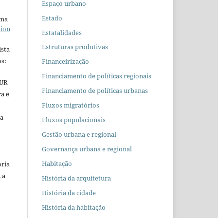
Espaço urbano
Estado
uma
tion
Estatalidades
Estruturas produtivas
ista
s:
Financeirização
Financiamento de políticas regionais
EUR
Financiamento de políticas urbanas
ra e
Fluxos migratórios
 a
Fluxos populacionais
Gestão urbana e regional
Governança urbana e regional
Habitação
oria
 a
História da arquitetura
História da cidade
História da habitação