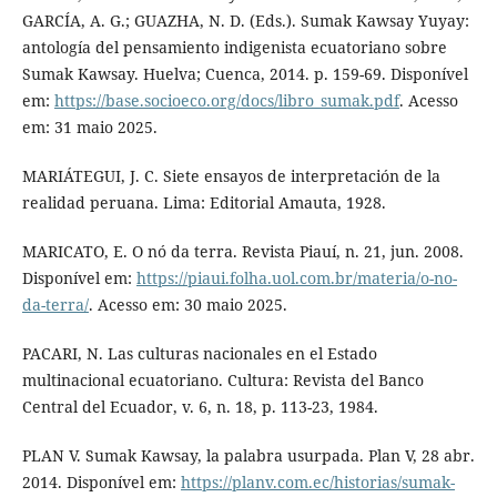
GARCÍA, A. G.; GUAZHA, N. D. (Eds.). Sumak Kawsay Yuyay:
antología del pensamiento indigenista ecuatoriano sobre
Sumak Kawsay. Huelva; Cuenca, 2014. p. 159-69. Disponível
em:
https://base.socioeco.org/docs/libro_sumak.pdf
. Acesso
em: 31 maio 2025.
MARIÁTEGUI, J. C. Siete ensayos de interpretación de la
realidad peruana. Lima: Editorial Amauta, 1928.
MARICATO, E. O nó da terra. Revista Piauí, n. 21, jun. 2008.
Disponível em:
https://piaui.folha.uol.com.br/materia/o-no-
da-terra/
. Acesso em: 30 maio 2025.
PACARI, N. Las culturas nacionales en el Estado
multinacional ecuatoriano. Cultura: Revista del Banco
Central del Ecuador, v. 6, n. 18, p. 113-23, 1984.
PLAN V. Sumak Kawsay, la palabra usurpada. Plan V, 28 abr.
2014. Disponível em:
https://planv.com.ec/historias/sumak-