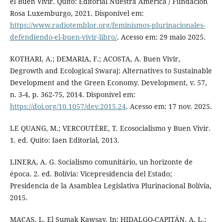
el Buen Vivir. Quito: Editorial Nuestra América / Fundación
Rosa Luxemburgo, 2021. Disponível em:
https://www.radiotemblor.org/feminismos-plurinacionales-
defendiendo-el-buen-vivir-libro/
. Acesso em: 29 maio 2025.
KOTHARI, A.; DEMARIA, F.; ACOSTA, A. Buen Vivir,
Degrowth and Ecological Swaraj: Alternatives to Sustainable
Development and the Green Economy. Development, v. 57,
n. 3-4, p. 362-75, 2014. Disponível em:
https://doi.org/10.1057/dev.2015.24
. Acesso em: 17 nov. 2025.
LE QUANG, M.; VERCOUTÈRE, T. Ecosocialismo y Buen Vivir.
1. ed. Quito: Iaen Editorial, 2013.
LINERA, A. G. Socialismo comunitário, un horizonte de
época. 2. ed. Bolívia: Vicepresidencia del Estado;
Presidencia de la Asamblea Legislativa Plurinacional Bolívia,
2015.
MACAS, L. El Sumak Kawsay. In: HIDALGO-CAPITÁN, A. L.;