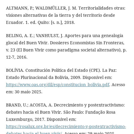
ALTMANN, P.; WALDMÜLLER, J. M. Territorialidades otras:
visiones alternativas de la tierra y del territorio desde
Ecuador. 1. ed. Quito: [s. n.], 2018.
BELING, A. E.; VANHULST, J. Aportes para una genealogía
glocal del Buen Vivir. Dossieres Economistas Sin Fronteras,
v. 23 (El Buen Vivir como paradigma societal alternativo), p.
12-7, 2016.
BOLÍVIA. Constitución Política del Estado (CPE). La Paz:
Estado Plurinacional da Bolívia, 2009. Disponível em:
https://www.oas.org/dil/esp/constitucion_bolivia.pdf
. Acesso
em: 30 maio 2025.
BRAND, U.; ACOSTA, A. Decrecimiento y postextractivismo:
debates hacia el Buen Vivir. São Paulo: Fundação Rosa
Luxemburgo, 2017. Disponível em:
https://rosalux.org.br/es/decrecimiento-y-postextractivismo-
debates-hacia-el-buen-vivir/
. Acesso em: 29 maio 2025.