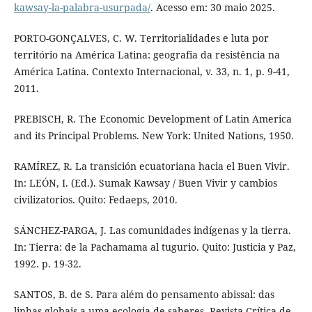
kawsay-la-palabra-usurpada/
. Acesso em: 30 maio 2025.
PORTO-GONÇALVES, C. W. Territorialidades e luta por
território na América Latina: geografia da resistência na
América Latina. Contexto Internacional, v. 33, n. 1, p. 9-41,
2011.
PREBISCH, R. The Economic Development of Latin America
and its Principal Problems. New York: United Nations, 1950.
RAMÍREZ, R. La transición ecuatoriana hacia el Buen Vivir.
In: LEÓN, I. (Ed.). Sumak Kawsay / Buen Vivir y cambios
civilizatorios. Quito: Fedaeps, 2010.
SÁNCHEZ-PARGA, J. Las comunidades indígenas y la tierra.
In: Tierra: de la Pachamama al tugurio. Quito: Justicia y Paz,
1992. p. 19-32.
SANTOS, B. de S. Para além do pensamento abissal: das
linhas globais a uma ecologia de saberes. Revista Crítica de