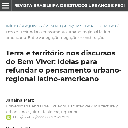
REVISTA BRASILEIRA DE ESTUDOS URBANOS E REGIONAIS
INÍCIO
/
ARQUIVOS
/
V. 28 N. 1 (2026): JANEIRO-DEZEMBRO
/
Dossiê - Refundar o pensamento urbano-regional latino-
americano: Entre variegação, negação e constituição
Terra e território nos discursos
do Bem Viver: ideias para
refundar o pensamento urbano-
regional latino-americano
Janaina Marx
Universidad Central del Ecuador, Facultad de Arquitectura y
Urbanismo, Quito, Pichincha, Equador
https://orcid.org/0000-0002-2322-7262