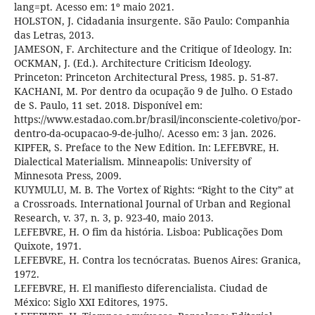
lang=pt. Acesso em: 1º maio 2021.
HOLSTON, J. Cidadania insurgente. São Paulo: Companhia
das Letras, 2013.
JAMESON, F. Architecture and the Critique of Ideology. In:
OCKMAN, J. (Ed.). Architecture Criticism Ideology.
Princeton: Princeton Architectural Press, 1985. p. 51-87.
KACHANI, M. Por dentro da ocupação 9 de Julho. O Estado
de S. Paulo, 11 set. 2018. Disponível em:
https://www.estadao.com.br/brasil/inconsciente-coletivo/por-
dentro-da-ocupacao-9-de-julho/. Acesso em: 3 jan. 2026.
KIPFER, S. Preface to the New Edition. In: LEFEBVRE, H.
Dialectical Materialism. Minneapolis: University of
Minnesota Press, 2009.
KUYMULU, M. B. The Vortex of Rights: “Right to the City” at
a Crossroads. International Journal of Urban and Regional
Research, v. 37, n. 3, p. 923-40, maio 2013.
LEFEBVRE, H. O fim da história. Lisboa: Publicações Dom
Quixote, 1971.
LEFEBVRE, H. Contra los tecnócratas. Buenos Aires: Granica,
1972.
LEFEBVRE, H. El manifiesto diferencialista. Ciudad de
México: Siglo XXI Editores, 1975.