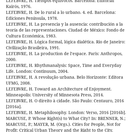
LEFEBVRE, H. Tiempos equívocos. Barcelona: Editorial
Kairós, 1976.
LEFEBVRE, H. De lo rural a lo urbano. 4. ed. Barcelona:
Ediciones Península, 1978.
LEFEBVRE, H. La presencia y la ausencia: contribución a la
teoría de las representaciones. Ciudad de México: Fondo de
Cultura Económica, 1983.
LEFEBVRE, H. Lógica formal, lógica dialética. Rio de Janeiro:
Civilização Brasileira, 1991.
LEFEBVRE, H. La production de l’espace. Paris: Anthropos,
2000.
LEFEBVRE, H. Rhythmanalysis: Space, Time and Everyday
Life. London: Continuum, 2004.
LEFEBVRE, H. A revolução urbana. Belo Horizonte: Editora
UFMG, 2008.
LEFEBVRE, H. Toward an Architecture of Enjoyment.
Minneapolis: University of Minnesota Press, 2014.
LEFEBVRE, H. O direito à cidade. São Paulo: Centauro, 2016
[2016a].
LEFEBVRE, H. Metaphilosophy. London: Verso, 2016 [2016b].
MARCUSE, P. Whose Right(s) to What City? In: BRENNER, N.;
MARCUSE, P.; MAYER, M. (Orgs.). Cities for People, Not for
Profit: Critical Urban Theory and the Right to the City.