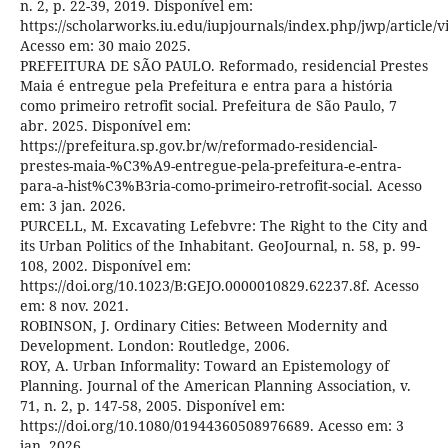
n. 2, p. 22-39, 2019. Disponível em:
https://scholarworks.iu.edu/iupjournals/index.php/jwp/article/v
Acesso em: 30 maio 2025.
PREFEITURA DE SÃO PAULO. Reformado, residencial Prestes
Maia é entregue pela Prefeitura e entra para a história
como primeiro retrofit social. Prefeitura de São Paulo, 7
abr. 2025. Disponível em:
https://prefeitura.sp.gov.br/w/reformado-residencial-
prestes-maia-%C3%A9-entregue-pela-prefeitura-e-entra-
para-a-hist%C3%B3ria-como-primeiro-retrofit-social. Acesso
em: 3 jan. 2026.
PURCELL, M. Excavating Lefebvre: The Right to the City and
its Urban Politics of the Inhabitant. GeoJournal, n. 58, p. 99-
108, 2002. Disponível em:
https://doi.org/10.1023/B:GEJO.0000010829.62237.8f. Acesso
em: 8 nov. 2021.
ROBINSON, J. Ordinary Cities: Between Modernity and
Development. London: Routledge, 2006.
ROY, A. Urban Informality: Toward an Epistemology of
Planning. Journal of the American Planning Association, v.
71, n. 2, p. 147-58, 2005. Disponível em:
https://doi.org/10.1080/01944360508976689. Acesso em: 3
jan. 2026.