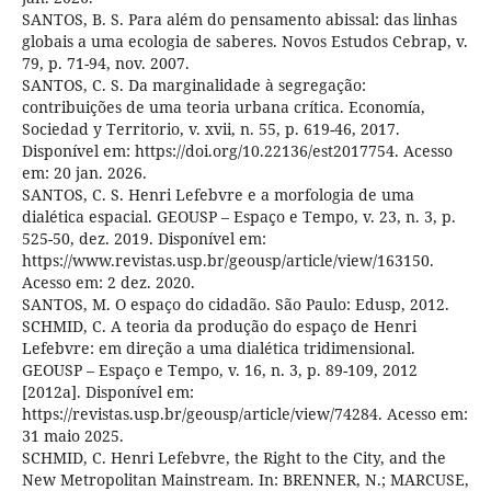
SANTOS, B. S. Para além do pensamento abissal: das linhas
globais a uma ecologia de saberes. Novos Estudos Cebrap, v.
79, p. 71-94, nov. 2007.
SANTOS, C. S. Da marginalidade à segregação:
contribuições de uma teoria urbana crítica. Economía,
Sociedad y Territorio, v. xvii, n. 55, p. 619-46, 2017.
Disponível em: https://doi.org/10.22136/est2017754. Acesso
em: 20 jan. 2026.
SANTOS, C. S. Henri Lefebvre e a morfologia de uma
dialética espacial. GEOUSP – Espaço e Tempo, v. 23, n. 3, p.
525-50, dez. 2019. Disponível em:
https://www.revistas.usp.br/geousp/article/view/163150.
Acesso em: 2 dez. 2020.
SANTOS, M. O espaço do cidadão. São Paulo: Edusp, 2012.
SCHMID, C. A teoria da produção do espaço de Henri
Lefebvre: em direção a uma dialética tridimensional.
GEOUSP – Espaço e Tempo, v. 16, n. 3, p. 89-109, 2012
[2012a]. Disponível em:
https://revistas.usp.br/geousp/article/view/74284. Acesso em:
31 maio 2025.
SCHMID, C. Henri Lefebvre, the Right to the City, and the
New Metropolitan Mainstream. In: BRENNER, N.; MARCUSE,