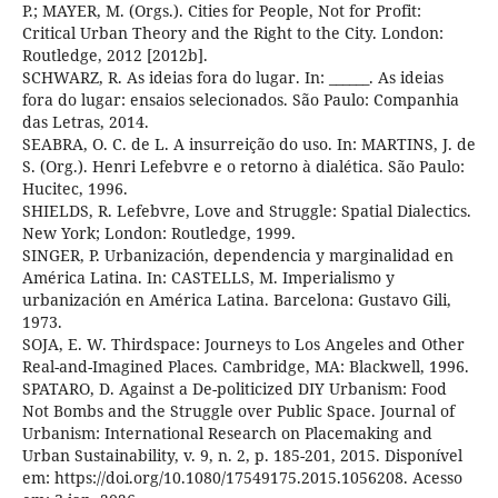
P.; MAYER, M. (Orgs.). Cities for People, Not for Profit:
Critical Urban Theory and the Right to the City. London:
Routledge, 2012 [2012b].
SCHWARZ, R. As ideias fora do lugar. In: ______. As ideias
fora do lugar: ensaios selecionados. São Paulo: Companhia
das Letras, 2014.
SEABRA, O. C. de L. A insurreição do uso. In: MARTINS, J. de
S. (Org.). Henri Lefebvre e o retorno à dialética. São Paulo:
Hucitec, 1996.
SHIELDS, R. Lefebvre, Love and Struggle: Spatial Dialectics.
New York; London: Routledge, 1999.
SINGER, P. Urbanización, dependencia y marginalidad en
América Latina. In: CASTELLS, M. Imperialismo y
urbanización en América Latina. Barcelona: Gustavo Gili,
1973.
SOJA, E. W. Thirdspace: Journeys to Los Angeles and Other
Real-and-Imagined Places. Cambridge, MA: Blackwell, 1996.
SPATARO, D. Against a De-politicized DIY Urbanism: Food
Not Bombs and the Struggle over Public Space. Journal of
Urbanism: International Research on Placemaking and
Urban Sustainability, v. 9, n. 2, p. 185-201, 2015. Disponível
em: https://doi.org/10.1080/17549175.2015.1056208. Acesso