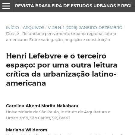
REVISTA BRASILEIRA DE ESTUDOS URBANOS E REGIONAIS
INÍCIO
/
ARQUIVOS
/
V. 28 N. 1 (2026): JANEIRO-DEZEMBRO
/
Dossiê - Refundar o pensamento urbano-regional latino-
americano: Entre variegação, negação e constituição
Henri Lefebvre e o terceiro
espaço: por uma outra leitura
crítica da urbanização latino-
americana
Carolina Akemi Morita Nakahara
Universidade de São Paulo, Instituto de Arquitetura e
Urbanismo, São Carlos, SP, Brasil
Mariana Wilderom