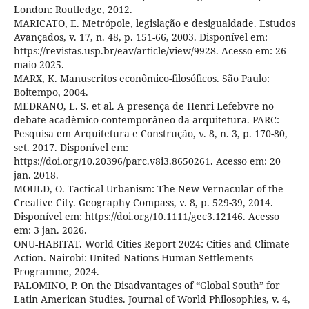
London: Routledge, 2012.
MARICATO, E. Metrópole, legislação e desigualdade. Estudos
Avançados, v. 17, n. 48, p. 151-66, 2003. Disponível em:
https://revistas.usp.br/eav/article/view/9928. Acesso em: 26
maio 2025.
MARX, K. Manuscritos econômico-filosóficos. São Paulo:
Boitempo, 2004.
MEDRANO, L. S. et al. A presença de Henri Lefebvre no
debate acadêmico contemporâneo da arquitetura. PARC:
Pesquisa em Arquitetura e Construção, v. 8, n. 3, p. 170-80,
set. 2017. Disponível em:
https://doi.org/10.20396/parc.v8i3.8650261. Acesso em: 20
jan. 2018.
MOULD, O. Tactical Urbanism: The New Vernacular of the
Creative City. Geography Compass, v. 8, p. 529-39, 2014.
Disponível em: https://doi.org/10.1111/gec3.12146. Acesso
em: 3 jan. 2026.
ONU-HABITAT. World Cities Report 2024: Cities and Climate
Action. Nairobi: United Nations Human Settlements
Programme, 2024.
PALOMINO, P. On the Disadvantages of “Global South” for
Latin American Studies. Journal of World Philosophies, v. 4,