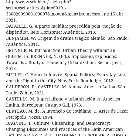
http://www.scielo.br/scielo.php?
script=sci_arttext&pid=S0101-
33002009000100007&lng=en&nrm=iso. Acesso em: 15 abr.
2021.
BATAILLE, G. A parte maldita: precedida pela “noção de
dispêndio”. Belo Horizonte: Autêntica, 2013.
BENJAMIN, W. Origem do drama trágico alemão. São Paulo:
Autêntica, 2011.
BRENNER, N. Introduction: Urban Theory without an
Outside. In: BRENNER, N. (Ed.). Implosions/Explosions:
Towards a Study of Planetary Urbanization. Berlin: Jovis,
2013.
BUTLER, C. Henri Lefebvre: Spatial Politics, Everyday Life,
and the Right to the City. New York: Routledge, 2012.
CALDERÓN, F.; CASTELLS, M. A nova América Latina. São
Paulo: Zahar, 2021.
CASTELLS, M. Imperialismo y urbanización en América
Latina. Barcelona: Gustavo Gili, 1973.
CERTEAU, M. de. A invenção do cotidiano: 1. Artes de Fazer.
Petrópolis: Vozes, 1994.
DAGNINO, E. Culture, Citizenship, and Democracy:
Changing Discourses and Practices of the Latin American
Left. In: ALVAREZ, S. E.; DAGNINO, E.; ESCOBAR, A. (Orgs.).