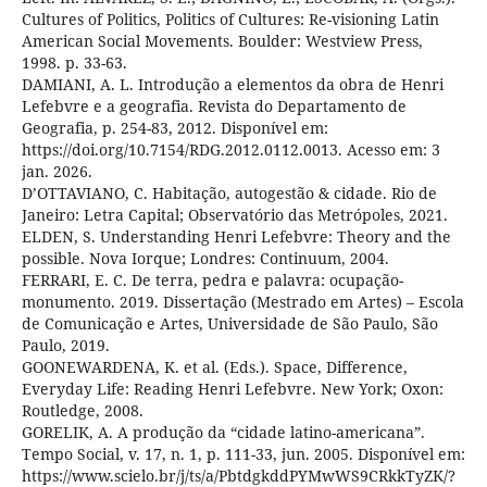
Cultures of Politics, Politics of Cultures: Re-visioning Latin
American Social Movements. Boulder: Westview Press,
1998. p. 33-63.
DAMIANI, A. L. Introdução a elementos da obra de Henri
Lefebvre e a geografia. Revista do Departamento de
Geografia, p. 254-83, 2012. Disponível em:
https://doi.org/10.7154/RDG.2012.0112.0013. Acesso em: 3
jan. 2026.
D’OTTAVIANO, C. Habitação, autogestão & cidade. Rio de
Janeiro: Letra Capital; Observatório das Metrópoles, 2021.
ELDEN, S. Understanding Henri Lefebvre: Theory and the
possible. Nova Iorque; Londres: Continuum, 2004.
FERRARI, E. C. De terra, pedra e palavra: ocupação-
monumento. 2019. Dissertação (Mestrado em Artes) – Escola
de Comunicação e Artes, Universidade de São Paulo, São
Paulo, 2019.
GOONEWARDENA, K. et al. (Eds.). Space, Difference,
Everyday Life: Reading Henri Lefebvre. New York; Oxon:
Routledge, 2008.
GORELIK, A. A produção da “cidade latino-americana”.
Tempo Social, v. 17, n. 1, p. 111-33, jun. 2005. Disponível em:
https://www.scielo.br/j/ts/a/PbtdgkddPYMwWS9CRkkTyZK/?