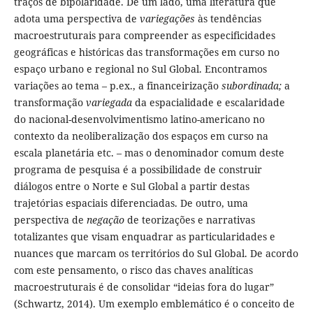
traços de bipolaridade. De um lado, uma literatura que
adota uma perspectiva de
variegações
às tendências
macroestruturais para compreender as especificidades
geográficas e históricas das transformações em curso no
espaço urbano e regional no Sul Global. Encontramos
variações ao tema – p.ex., a financeirização
subordinada;
a
transformação
variegada
da espacialidade e escalaridade
do nacional-desenvolvimentismo latino-americano no
contexto da neoliberalização dos espaços em curso na
escala planetária etc. – mas o denominador comum deste
programa de pesquisa é a possibilidade de construir
diálogos entre o Norte e Sul Global a partir destas
trajetórias espaciais diferenciadas. De outro, uma
perspectiva de
negação
de teorizações e narrativas
totalizantes que visam enquadrar as particularidades e
nuances que marcam os territórios do Sul Global. De acordo
com este pensamento, o risco das chaves analíticas
macroestruturais é de consolidar “ideias fora do lugar”
(Schwartz, 2014). Um exemplo emblemático é o conceito de