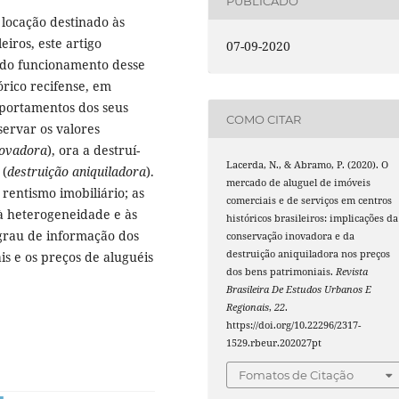
PUBLICADO
 locação destinado às
eiros, este artigo
07-09-2020
do funcionamento desse
rico recifense, em
portamentos dos seus
COMO CITAR
servar os valores
novadora
), ora a destruí-
Lacerda, N., & Abramo, P. (2020). O
 (
destruição aniquiladora
).
mercado de aluguel de imóveis
 rentismo imobiliário; as
comerciais e de serviços em centros
 à heterogeneidade e às
históricos brasileiros: implicações da
 grau de informação dos
conservação inovadora e da
destruição aniquiladora nos preços
is e os preços de aluguéis
dos bens patrimoniais.
Revista
Brasileira De Estudos Urbanos E
Regionais
,
22
.
https://doi.org/10.22296/2317-
1529.rbeur.202027pt
Fomatos de Citação