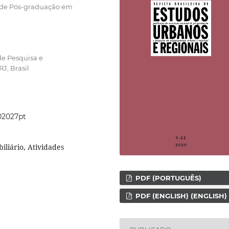
 de Pós-graduação em
de Pesquisa e
J, Brasil
202027pt
iliário, Atividades
PDF (PORTUGUÊS)
PDF (ENGLISH) (ENGLISH)