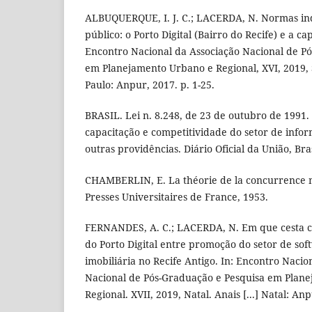
ALBUQUERQUE, I. J. C.; LACERDA, N. Normas ind
público: o Porto Digital (Bairro do Recife) e a ca
Encontro Nacional da Associação Nacional de P
em Planejamento Urbano e Regional, XVI, 2019, Sã
Paulo: Anpur, 2017. p. 1-25.
BRASIL. Lei n. 8.248, de 23 de outubro de 1991.
capacitação e competitividade do setor de info
outras providências. Diário Oficial da União, Bras
CHAMBERLIN, E. La théorie de la concurrence m
Presses Universitaires de France, 1953.
FERNANDES, A. C.; LACERDA, N. Em que cesta co
do Porto Digital entre promoção do setor de sof
imobiliária no Recife Antigo. In: Encontro Nacio
Nacional de Pós-Graduação e Pesquisa em Plan
Regional. XVII, 2019, Natal. Anais [...] Natal: Anp