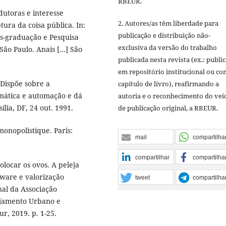
RBEUR.
utoras e interesse
2. Autores/as têm liberdade para
ptura da coisa pública. In:
publicação e distribuição não-
ós-graduação e Pesquisa
exclusiva da versão do trabalho
o Paulo. Anais [...] São
publicada nesta revista (ex.: publi
em repositório institucional ou c
 Dispõe sobre a
capítulo de livro), reafirmando a
rmática e automação e dá
autoria e o reconhecimento do veí
ília, DF, 24 out. 1991.
de publicação original, a RBEUR.
onopolistique. Paris:
mail
compartilha
compartilhar
compartilha
locar os ovos. A peleja
tware e valorização
tweet
compartilha
nal da Associação
ejamento Urbano e
ur, 2019. p. 1-25.