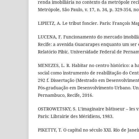
renda imobiliária no contexto da metrópole reci
Metrópole, São Paulo, v. 17, n. 34, p. 329-354, no
LIPIETZ, A. Le tribut foncier. Paris: François Ma
LUCENA, F. Funcionamento do mercado imobiliári
Recife: a avenida Guararapes enquanto um ser e
Relatório Pibic. Universidade Federal de Pernam
MENEZES, L. R. Habitar no centro histórico: a h
social como instrumento de reabilitação do Centr
292 f. Dissertação (Mestrado em Desenvolvimen
Pós-graduação em Desenvolvimento Urbano. Uni
Pernambuco, Recife, 2016.
OSTROWETSKY, S. L’imaginaire bâtisseur – les vil
Paris: Librairie des Méridiens, 1983.
PIKETTY, T. O capital no século XXI. Rio de Janei