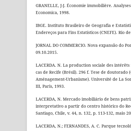
GRANELLE, J-J. Économie immobilière. Analyses e
Economica, 1998.
IBGE. Instituto Brasileiro de Geografia e Estatís
Endereços para Fins Estatísticos (CNEFE). Rio de
JORNAL DO COMMERCIO. Nova expansão do Porto 
09.10.2015.
LACERDA. N. La production sociale des intérêts f
cas de Recife (Brésil). 296 f. Tese de doutorado
Aménagement-Urbanisme). Université de La Sor
III, Paris, 1993.
LACERDA, N. Mercado imobiliário de bens patr
interpretativo a partir do centro histórico do Rec
Santiago, Chile, v. 44, n. 132, p. 113-132, maio 2
LACERDA, N.; FERNANDES, A. C. Parque tecnológ