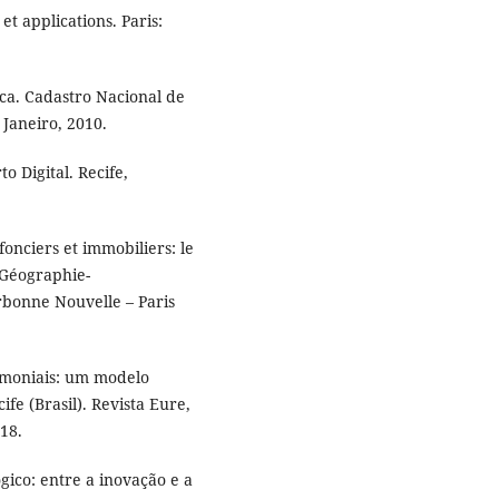
t applications. Paris:
tica. Cadastro Nacional de
 Janeiro, 2010.
Digital. Recife,
onciers et immobiliers: le
 (Géographie-
bonne Nouvelle – Paris
imoniais: um modelo
ife (Brasil). Revista Eure,
018.
ico: entre a inovação e a