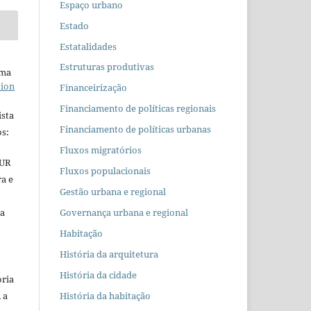
Espaço urbano
Estado
Estatalidades
Estruturas produtivas
uma
tion
Financeirização
Financiamento de políticas regionais
ista
Financiamento de políticas urbanas
s:
Fluxos migratórios
EUR
Fluxos populacionais
ra e
Gestão urbana e regional
 a
Governança urbana e regional
Habitação
História da arquitetura
História da cidade
oria
 a
História da habitação