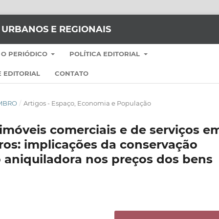
S URBANOS E REGIONAIS
 O PERIÓDICO
POLÍTICA EDITORIAL
 EDITORIAL
CONTATO
EMBRO
/
Artigos - Espaço, Economia e População
imóveis comerciais e de serviços e
eiros: implicações da conservação
o aniquiladora nos preços dos bens