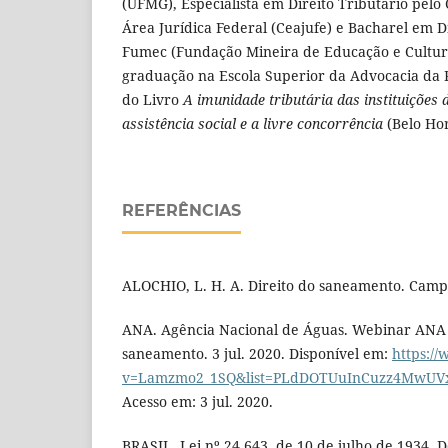
(UFMG), Especialista em Direito Tributário pelo
Área Jurídica Federal (Ceajufe) e Bacharel em D
Fumec (Fundação Mineira de Educação e Cultura
graduação na Escola Superior da Advocacia da 
do Livro
A imunidade tributária das instituições 
assistência social e a livre concorrência
(Belo Hor
REFERÊNCIAS
ALOCHIO, L. H. A. Direito do saneamento. Camp
ANA. Agência Nacional de Águas. Webinar ANA 
saneamento. 3 jul. 2020. Disponível em:
https:/
v=Lamzmo2_1SQ&list=PLdDOTUuInCuzz4MwUVx
Acesso em: 3 jul. 2020.
BRASIL. Lei nº 24.643, de 10 de julho de 1934. 