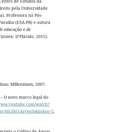
 Centro de Estudos da
ireito pela Universidade
). Professora na Pós-
Paraíba (ESA-PB) e autora
de educação e de
izonte: D’Plácido, 2015).
inas: Millennium, 2007.
– O novo marco legal do
/www.youtube.com/watch?
y3dcZkUckrQocb&index=2
.
Decreta o Código de Águas.