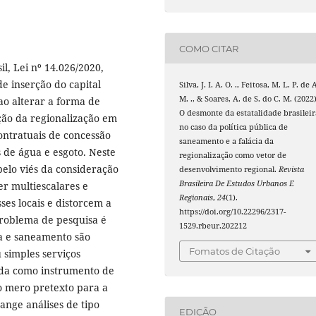
COMO CITAR
l, Lei nº 14.026/2020,
e inserção do capital
Silva, J. I. A. O. ., Feitosa, M. L. P. de 
M. ., & Soares, A. de S. do C. M. (2022)
o alterar a forma de
O desmonte da estatalidade brasileir
ção da regionalização em
no caso da política pública de
contratuais de concessão
saneamento e a falácia da
 de água e esgoto. Neste
regionalização como vetor de
 pelo viés da consideração
desenvolvimento regional.
Revista
Brasileira De Estudos Urbanos E
er multiescalares e
Regionais
,
24
(1).
sses locais e distorcem a
https://doi.org/10.22296/2317-
problema de pesquisa é
1529.rbeur.202212
ua e saneamento são
Fomatos de Citação
 simples serviços
ada como instrumento de
 mero pretexto para a
ange análises de tipo
EDIÇÃO