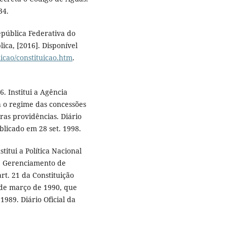
34.
epública Federativa do
lica, [2016]. Disponível
uicao/constituicao.htm
.
. Institui a Agência
a o regime das concessões
tras providências. Diário
ublicado em 28 set. 1998.
titui a Política Nacional
de Gerenciamento de
rt. 21 da Constituição
3 de março de 1990, que
989. Diário Oficial da