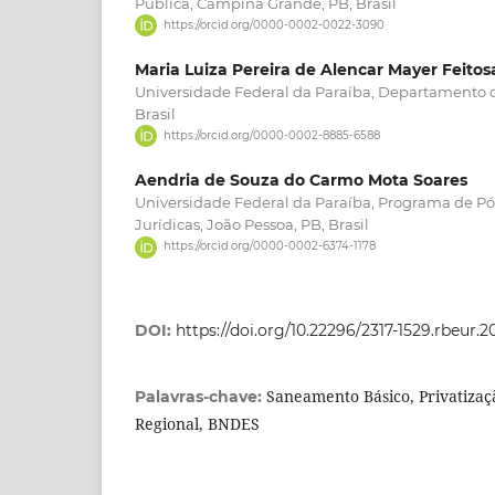
Pública, Campina Grande, PB, Brasil
https://orcid.org/0000-0002-0022-3090
Maria Luiza Pereira de Alencar Mayer Feitos
Universidade Federal da Paraíba, Departamento de
Brasil
https://orcid.org/0000-0002-8885-6588
Aendria de Souza do Carmo Mota Soares
Universidade Federal da Paraíba, Programa de P
Jurídicas, João Pessoa, PB, Brasil
https://orcid.org/0000-0002-6374-1178
DOI:
https://doi.org/10.22296/2317-1529.rbeur.2
Saneamento Básico, Privatiza
Palavras-chave:
Regional, BNDES