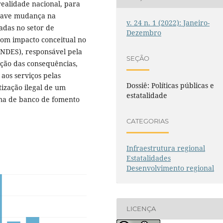
 realidade nacional, para
 grave mudança na
v. 24 n. 1 (2022): Janeiro-
adas no setor de
Dezembro
com impacto conceitual no
NDES), responsável pela
SEÇÃO
ção das consequências,
 aos serviços pelas
Dossiê: Políticas públicas e
ização ilegal de um
estatalidade
rma de banco de fomento
CATEGORIAS
Infraestrutura regional
Estatalidades
Desenvolvimento regional
LICENÇA