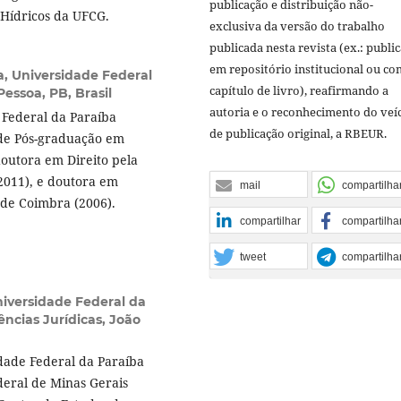
publicação e distribuição não-
Hídricos da UFCG.
exclusiva da versão do trabalho
publicada nesta revista (ex.: publi
em repositório institucional ou c
a,
Universidade Federal
capítulo de livro), reafirmando a
essoa, PB, Brasil
autoria e o reconhecimento do veí
 Federal da Paraíba
de publicação original, a RBEUR.
de Pós-graduação em
doutora em Direito pela
2011), e doutora em
mail
compartilha
 de Coimbra (2006).
compartilhar
compartilha
tweet
compartilha
iversidade Federal da
ncias Jurídicas, João
dade Federal da Paraíba
deral de Minas Gerais