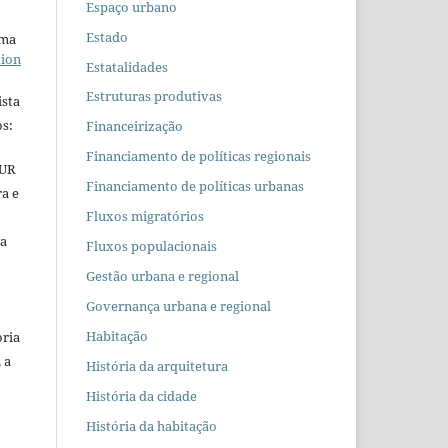
Espaço urbano
Estado
uma
tion
Estatalidades
Estruturas produtivas
ista
s:
Financeirização
Financiamento de políticas regionais
EUR
Financiamento de políticas urbanas
ra e
Fluxos migratórios
 a
Fluxos populacionais
Gestão urbana e regional
Governança urbana e regional
Habitação
oria
 a
História da arquitetura
História da cidade
História da habitação