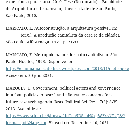
experiência paulistana. 2010. Tese (Doutorado) – Faculdade
de Arquitetura e Urbanismo, Universidade de São Paulo,
São Paulo, 2010.
MARICATO, E. Autoconstrução, a arquitetura possível. In:
________ (org.). A produção capitalista da casa (e da cidade).
São Paulo: Alfa-Omega, 1979. p. 71-93.
MARICATO, E. Metrópole na periferia do capitalismo. São
Paulo: Hucitec, 1996. Disponível em:
https://erminiamaricato.files.wordpress.com/2016/11/metropole
Acesso em: 20 jun. 2021.
MARQUES, E. Government, political actors and governance
in urban policies in Brazil and São Paulo: concepts for a
future research agenda. Bras. Political Sci. Rev., 7(3): 8-35,
2013. Available at:
https://www.scielo.br/j/bpsr/a/ddTch5DSsbHSxgWZxsNYvQS/?
format=pdf&lang=en
. Viewed on: December 10, 2021.