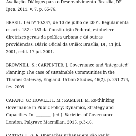
Avaliação. Diálogos para o Desenvolvimento. Brasília, DF:
Ipea, 2011. v. 7, p. 65-76.
BRASIL. Lei nº 10.257, de 10 de julho de 2001. Regulamenta
os arts. 182 e 183 da Constituição Federal, estabelece
diretrizes gerais da política urbana e dá outras
providências. Diário Oficial da União: Brasília, DF, 11 jul.
2001, retif. 17 jul. 2001.
BROWNILL, S.; CARPENTER, J. Governance and ‘integrated’
Planning: The case of sustainable Communities in the
Thames Gateway, England. Urban Studies, 46(2), p. 251-274,
fev. 2009.
CAPANO, G.; HOWLETT, M.; RAMESH, M. Re-thinking
Governance in Public Policy: Dynamics, Strategy and
Capacities. In: ________. (ed.). Varieties of Governance.
London, Palgrave Macmillan, 2015. p.3-16.
CASTRO, L. G. R. Operações urbanas em São Paulo: