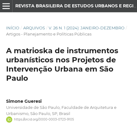
REVISTA BRASILEIRA DE ESTUDOS URBANOS E REGIONAIS
INÍCIO
/
ARQUIVOS
/
V. 26 N. 1 (2024): JANEIRO-DEZEMBRO
/
Artigos - Planejamento e Políticas Públicas
A matrioska de instrumentos
urbanísticos nos Projetos de
Intervenção Urbana em São
Paulo
Simone Gueresi
Universidade de São Paulo, Faculdade de Arquitetura e
Urbanismo, São Paulo, SP, Brasil
https://orcid.org/0000-0003-0723-9105