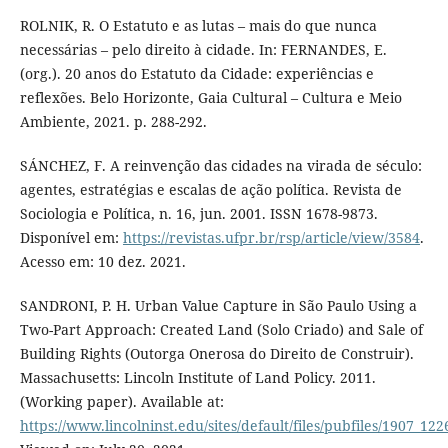
ROLNIK, R. O Estatuto e as lutas – mais do que nunca
necessárias – pelo direito à cidade. In: FERNANDES, E.
(org.). 20 anos do Estatuto da Cidade: experiências e
reflexões. Belo Horizonte, Gaia Cultural – Cultura e Meio
Ambiente, 2021. p. 288-292.
SÁNCHEZ, F. A reinvenção das cidades na virada de século:
agentes, estratégias e escalas de ação política. Revista de
Sociologia e Política, n. 16, jun. 2001. ISSN 1678-9873.
Disponível em:
https://revistas.ufpr.br/rsp/article/view/3584
.
Acesso em: 10 dez. 2021.
SANDRONI, P. H. Urban Value Capture in São Paulo Using a
Two-Part Approach: Created Land (Solo Criado) and Sale of
Building Rights (Outorga Onerosa do Direito de Construir).
Massachusetts: Lincoln Institute of Land Policy. 2011.
(Working paper). Available at:
https://www.lincolninst.edu/sites/default/files/pubfiles/190