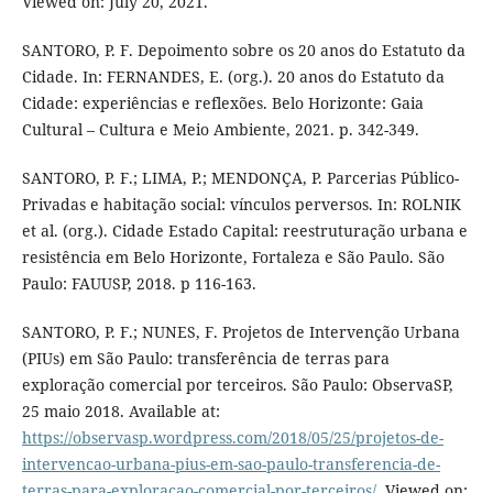
Viewed on: July 20, 2021.
SANTORO, P. F. Depoimento sobre os 20 anos do Estatuto da
Cidade. In: FERNANDES, E. (org.). 20 anos do Estatuto da
Cidade: experiências e reflexões. Belo Horizonte: Gaia
Cultural – Cultura e Meio Ambiente, 2021. p. 342-349.
SANTORO, P. F.; LIMA, P.; MENDONÇA, P. Parcerias Público-
Privadas e habitação social: vínculos perversos. In: ROLNIK
et al. (org.). Cidade Estado Capital: reestruturação urbana e
resistência em Belo Horizonte, Fortaleza e São Paulo. São
Paulo: FAUUSP, 2018. p 116-163.
SANTORO, P. F.; NUNES, F. Projetos de Intervenção Urbana
(PIUs) em São Paulo: transferência de terras para
exploração comercial por terceiros. São Paulo: ObservaSP,
25 maio 2018. Available at:
https://observasp.wordpress.com/2018/05/25/projetos-de-
intervencao-urbana-pius-em-sao-paulo-transferencia-de-
terras-para-exploracao-comercial-por-terceiros/
. Viewed on: