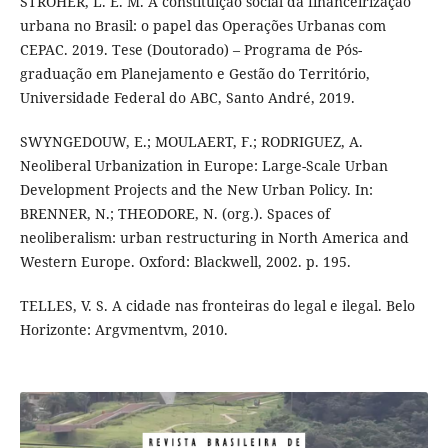
STROHER, L. E. M. A constituição social da financeirização
urbana no Brasil: o papel das Operações Urbanas com
CEPAC. 2019. Tese (Doutorado) – Programa de Pós-
graduação em Planejamento e Gestão do Território,
Universidade Federal do ABC, Santo André, 2019.
SWYNGEDOUW, E.; MOULAERT, F.; RODRIGUEZ, A.
Neoliberal Urbanization in Europe: Large-Scale Urban
Development Projects and the New Urban Policy. In:
BRENNER, N.; THEODORE, N. (org.). Spaces of
neoliberalism: urban restructuring in North America and
Western Europe. Oxford: Blackwell, 2002. p. 195.
TELLES, V. S. A cidade nas fronteiras do legal e ilegal. Belo
Horizonte: Argvmentvm, 2010.