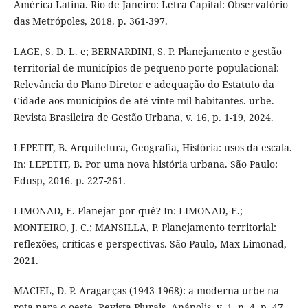
América Latina. Rio de Janeiro: Letra Capital: Observatório
das Metrópoles, 2018. p. 361-397.
LAGE, S. D. L. e; BERNARDINI, S. P. Planejamento e gestão
territorial de municípios de pequeno porte populacional:
Relevância do Plano Diretor e adequação do Estatuto da
Cidade aos municípios de até vinte mil habitantes. urbe.
Revista Brasileira de Gestão Urbana, v. 16, p. 1-19, 2024.
LEPETIT, B. Arquitetura, Geografia, História: usos da escala.
In: LEPETIT, B. Por uma nova história urbana. São Paulo:
Edusp, 2016. p. 227-261.
LIMONAD, E. Planejar por quê? In: LIMONAD, E.;
MONTEIRO, J. C.; MANSILLA, P. Planejamento territorial:
reflexões, críticas e perspectivas. São Paulo, Max Limonad,
2021.
MACIEL, D. P. Aragarças (1943-1968): a moderna urbe na
rota para o oeste. Revista Plurais, Anápolis, v. 1, n. 4, p. 47-