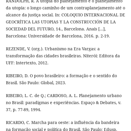
RANDOLPH, R. A utopia do planejamento e o planejamento
da utopia: o longo caminho de um contraplanejamento até o
alcance da justiça social. In: COLOQUIO INTERNACIONAL DE
GEOCRÍTICA LAS UTOPIAS Y LA CONSTRUCCIÓN DE LA
SOCIEDAD DEL FUTURO, 14., Barcelona. Anais [...],
Barcelona: Universidade de Barcelona, 2016. p. 2-19.
REZENDE, V. (org.). Urbanismo na Era Vargas: a
transformação das cidades brasileiras. Niterói: Editora da
UFF: Intertexto, 2012.
RIBEIRO, D. O povo brasileiro: a formação e o sentido do
Brasil. São Paulo: Global, 2023.
RIBEIRO, L. C. de Q.; CARDOSO, A. L. Planejamento urbano
no Brasil: paradigmas e experiências. Espaço & Debates, v.
37, p. 77-89, 1994.
RICARDO, C. Marcha para oeste: a influência da bandeira
na formação social e política do Brasil. São Paulo: Edusp,