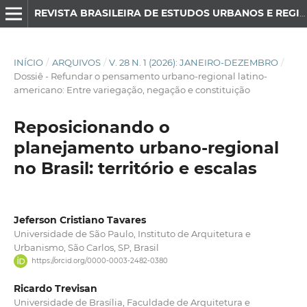
REVISTA BRASILEIRA DE ESTUDOS URBANOS E REGIONAIS
INÍCIO
/
ARQUIVOS
/
V. 28 N. 1 (2026): JANEIRO-DEZEMBRO
/
Dossiê - Refundar o pensamento urbano-regional latino-
americano: Entre variegação, negação e constituição
Reposicionando o
planejamento urbano-regional
no Brasil: território e escalas
Jeferson Cristiano Tavares
Universidade de São Paulo, Instituto de Arquitetura e
Urbanismo, São Carlos, SP, Brasil
https://orcid.org/0000-0003-2482-0380
Ricardo Trevisan
Universidade de Brasília, Faculdade de Arquitetura e