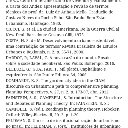
CINVA. Centro Interamericano de Vivienda y Planeamiento.
A Carta dos Andes: apresentação e revisão de termos
técnicos do prof. dr. Luiz de Anhaia Mello. Tradução de
Gustavo Neves da Rocha Filho. São Paulo: Bem Estar –
Urbanismo, Habitação, 1960.
CIUCCI, G. et al. La ciudad americana. De la Guerra Civil al
New Deal. Barcelona: Gustavo Gilli, 1975.
COSTA, H. S. de M. Desenvolvimento urbano sustentável:
uma contradição de termos? Revista Brasileira de Estudos
Urbanos e Regionais, n. 2, p. 55-71, 2000.
DARDOT, P.; LAVAL, C. A nova razão do mundo. Ensaio
sobre a sociedade neoliberal. São Paulo: Boitempo, 2016.
DELEUZE, G.; GUATTARI, F. Mil platôs. Capitalismo e
esquizofrenia. São Paulo: Editora 34, 2006.
DOMHARDT, K. S. The garden city idea in the CIAM
discourse on urbanism: a path to comprehensive planning.
Planning Perspectives, v. 27, n. 2, p. 173-97, abr. 2012.
FAINSTEIN, S. S.; CAMPBELL, S. Introduction. The Structure
and Debates of Planning Theory. In: FAINSTEIN, S. S.;
CAMPBELL, S. (ed.). Readings in planning theory. Hoboken,
Oxford: Wiley-Blackwell, 2012. p. 1-20.
FELDMAN, S. Um ciclo de institucionalização do urbanismo
no Brasil. In: FELDMAN, S. (org.). Instituições de urbanismo