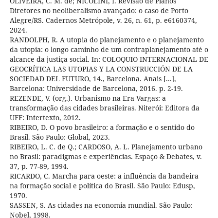
OLIVEIRA, C. M. de; NICOLINI, I. Revisão de Planos
Diretores no neoliberalismo avançado: o caso de Porto
Alegre/RS. Cadernos Metrópole, v. 26, n. 61, p. e6160374,
2024.
RANDOLPH, R. A utopia do planejamento e o planejamento
da utopia: o longo caminho de um contraplanejamento até o
alcance da justiça social. In: COLOQUIO INTERNACIONAL DE
GEOCRÍTICA LAS UTOPIAS Y LA CONSTRUCCIÓN DE LA
SOCIEDAD DEL FUTURO, 14., Barcelona. Anais [...],
Barcelona: Universidade de Barcelona, 2016. p. 2-19.
REZENDE, V. (org.). Urbanismo na Era Vargas: a
transformação das cidades brasileiras. Niterói: Editora da
UFF: Intertexto, 2012.
RIBEIRO, D. O povo brasileiro: a formação e o sentido do
Brasil. São Paulo: Global, 2023.
RIBEIRO, L. C. de Q.; CARDOSO, A. L. Planejamento urbano
no Brasil: paradigmas e experiências. Espaço & Debates, v.
37, p. 77-89, 1994.
RICARDO, C. Marcha para oeste: a influência da bandeira
na formação social e política do Brasil. São Paulo: Edusp,
1970.
SASSEN, S. As cidades na economia mundial. São Paulo:
Nobel, 1998.