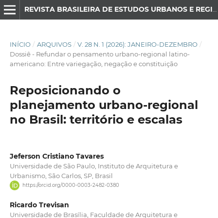
REVISTA BRASILEIRA DE ESTUDOS URBANOS E REGIONAIS
INÍCIO
/
ARQUIVOS
/
V. 28 N. 1 (2026): JANEIRO-DEZEMBRO
/
Dossiê - Refundar o pensamento urbano-regional latino-
americano: Entre variegação, negação e constituição
Reposicionando o
planejamento urbano-regional
no Brasil: território e escalas
Jeferson Cristiano Tavares
Universidade de São Paulo, Instituto de Arquitetura e
Urbanismo, São Carlos, SP, Brasil
https://orcid.org/0000-0003-2482-0380
Ricardo Trevisan
Universidade de Brasília, Faculdade de Arquitetura e