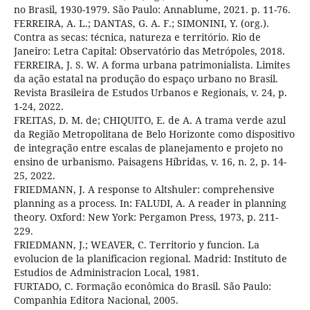
no Brasil, 1930-1979. São Paulo: Annablume, 2021. p. 11-76.
FERREIRA, A. L.; DANTAS, G. A. F.; SIMONINI, Y. (org.).
Contra as secas: técnica, natureza e território. Rio de
Janeiro: Letra Capital: Observatório das Metrópoles, 2018.
FERREIRA, J. S. W. A forma urbana patrimonialista. Limites
da ação estatal na produção do espaço urbano no Brasil.
Revista Brasileira de Estudos Urbanos e Regionais, v. 24, p.
1-24, 2022.
FREITAS, D. M. de; CHIQUITO, E. de A. A trama verde azul
da Região Metropolitana de Belo Horizonte como dispositivo
de integração entre escalas de planejamento e projeto no
ensino de urbanismo. Paisagens Híbridas, v. 16, n. 2, p. 14-
25, 2022.
FRIEDMANN, J. A response to Altshuler: comprehensive
planning as a process. In: FALUDI, A. A reader in planning
theory. Oxford: New York: Pergamon Press, 1973, p. 211-
229.
FRIEDMANN, J.; WEAVER, C. Territorio y funcion. La
evolucion de la planificacion regional. Madrid: Instituto de
Estudios de Administracion Local, 1981.
FURTADO, C. Formação econômica do Brasil. São Paulo:
Companhia Editora Nacional, 2005.