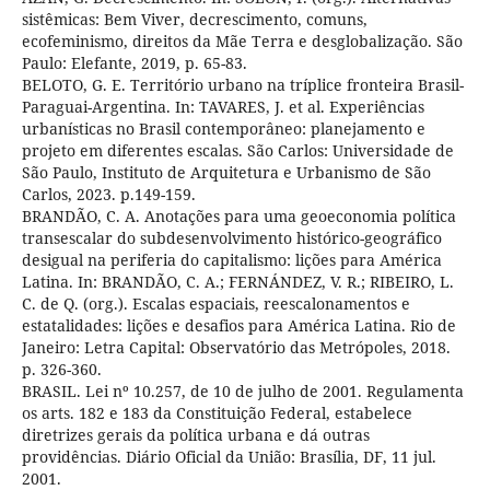
sistêmicas: Bem Viver, decrescimento, comuns,
ecofeminismo, direitos da Mãe Terra e desglobalização. São
Paulo: Elefante, 2019, p. 65-83.
BELOTO, G. E. Território urbano na tríplice fronteira Brasil-
Paraguai-Argentina. In: TAVARES, J. et al. Experiências
urbanísticas no Brasil contemporâneo: planejamento e
projeto em diferentes escalas. São Carlos: Universidade de
São Paulo, Instituto de Arquitetura e Urbanismo de São
Carlos, 2023. p.149-159.
BRANDÃO, C. A. Anotações para uma geoeconomia política
transescalar do subdesenvolvimento histórico-geográfico
desigual na periferia do capitalismo: lições para América
Latina. In: BRANDÃO, C. A.; FERNÁNDEZ, V. R.; RIBEIRO, L.
C. de Q. (org.). Escalas espaciais, reescalonamentos e
estatalidades: lições e desafios para América Latina. Rio de
Janeiro: Letra Capital: Observatório das Metrópoles, 2018.
p. 326-360.
BRASIL. Lei nº 10.257, de 10 de julho de 2001. Regulamenta
os arts. 182 e 183 da Constituição Federal, estabelece
diretrizes gerais da política urbana e dá outras
providências. Diário Oficial da União: Brasília, DF, 11 jul.
2001.