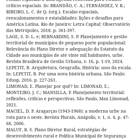
críticos espaciais. In: BRANDÃO, C. A.; FERNÁNDEZ, V. R.;
RIBEIRO, L. C. de Q. (org.). Escalas espaciais,
reescalonamentos e estatalidades: lições e desafios para
América Latina. Rio de Janeiro: Letra Capital: Observatório
das Metrópoles, 2018. p. 361-397.
LAGE, S. D. L. e; BERNARDINI, S. P. Planejamento e gestão
territorial de municípios de pequeno porte populacional:
Relevância do Plano Diretor e adequação do Estatuto da
Cidade aos municípios de até vinte mil habitantes. urbe.
Revista Brasileira de Gestão Urbana, v. 16, p. 1-19, 2024.
LEPETIT, B. Arquitetura, Geografia, História: usos da escala.
In: LEPETIT, B. Por uma nova história urbana. São Paulo:
Edusp, 2016. p. 227-261.
LIMONAD, E. Planejar por quê? In: LIMONAD, E.;
MONTEIRO, J. C.; MANSILLA, P. Planejamento territorial:
reflexões, críticas e perspectivas. São Paulo, Max Limonad,
2021.
MACIEL, D. P. Aragarças (1943-1968): a moderna urbe na
rota para o oeste. Revista Plurais, Anápolis, v. 1, n. 4, p. 47-
68, 2006.
MALUF, R. S. Plano Diretor Rural, estratégias de
desenvolvimento rural e Política Municipal de Segurança