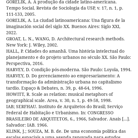
GORELIK, A. A produção da cidade latino-americana.
Tempo Social. Revista de Sociologia da USP, v. 17, n. 1, p.
111-133, 2005.
GORELIK, A. La ciudad latinoamericana: Una figura de la
imaginación social del siglo XX. Buenos Aires: Siglo XXI,
2022.
GROAT, L. N., WANG, D. Architectural research methods.
New York: J. Wiley, 2002.
HALL, P. Cidades do amanhã. Uma história intelectual do
planejamento e do projeto urbanos no século XX. São Paulo:
Perspectiva, 2016.
HARVEY, D. Condição pós-moderna. São Paulo: Loyola, 1994.
HARVEY, D. Do gerenciamento ao empresariamento: A
transformação da administração urbana no capitalismo
tardio. Espaço & Debates, n. 39, p. 48-64, 1996.
HOWITT, R. Scale as relation: musical metaphors of
geographical scale. Area, v. 30, n. 1, p. 49-58, 1998.
IAB; SERFHAU. Instituto de Arquitetos do Brasil; Serviço
Federal de Habitação e Urbanismo. In: CONGRESSO
BRASILEIRO DE ARQUITETOS, 6., 1966, Salvador. Anais [...].
Salvador: IAB. 1966.
KLINK, J.; SOUZA, M. B. de. De uma economia política das
escalas espaciais a uma agenda renovada para estudos