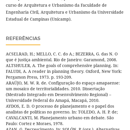
curso de Arquitetura e Urbanismo da Faculdade de
Engenharia Civil, Arquitetura e Urbanismo da Universidade
Estadual de Campinas (Unicamp).
REFERÊNCIAS
ACSELRAD, H.; MELLO, C. C. do A.; BEZERRA, G. das N. O
que é justiça ambiental. Rio de Janeiro: Garamond, 2008.
ALTSHULER, A. The goals of comprehensive planning. In:
FALUDI, A. A reader in planning theory. Oxford, New York:
Pergamon Press, 1973. p. 193-209.
ARAÚJO, M. W. R. de. Configuração do espaço amapaense:
um mosaico de territorialidades. 2010. Dissertação
(Mestrado Integrado em Desenvolvimento Regional) –
Universidade Federal do Amapá, Macapá, 2010.
AYDOS, E. D. O processo de planejamento e o papel dos
analistas de políticas no governo. In: TOLEDO, A. H. P. de;
CAVALCANTI, M. Planejamento urbano em debate. São
Paulo: Cortez e Moraes, 1978.
AZAN, G. Decrescimento. In: SOLÓN, P. (org.). Alternativas