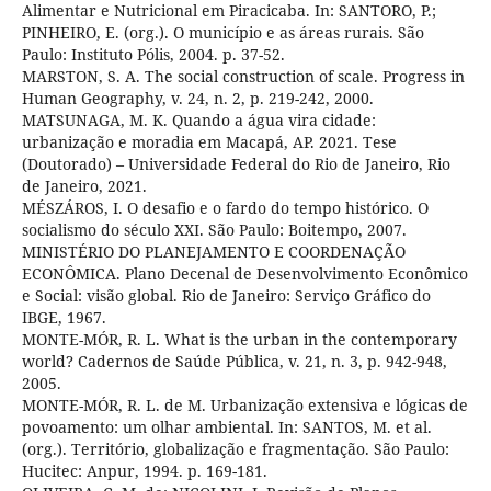
Alimentar e Nutricional em Piracicaba. In: SANTORO, P.;
PINHEIRO, E. (org.). O município e as áreas rurais. São
Paulo: Instituto Pólis, 2004. p. 37-52.
MARSTON, S. A. The social construction of scale. Progress in
Human Geography, v. 24, n. 2, p. 219-242, 2000.
MATSUNAGA, M. K. Quando a água vira cidade:
urbanização e moradia em Macapá, AP. 2021. Tese
(Doutorado) – Universidade Federal do Rio de Janeiro, Rio
de Janeiro, 2021.
MÉSZÁROS, I. O desafio e o fardo do tempo histórico. O
socialismo do século XXI. São Paulo: Boitempo, 2007.
MINISTÉRIO DO PLANEJAMENTO E COORDENAÇÃO
ECONÔMICA. Plano Decenal de Desenvolvimento Econômico
e Social: visão global. Rio de Janeiro: Serviço Gráfico do
IBGE, 1967.
MONTE-MÓR, R. L. What is the urban in the contemporary
world? Cadernos de Saúde Pública, v. 21, n. 3, p. 942-948,
2005.
MONTE-MÓR, R. L. de M. Urbanização extensiva e lógicas de
povoamento: um olhar ambiental. In: SANTOS, M. et al.
(org.). Território, globalização e fragmentação. São Paulo:
Hucitec: Anpur, 1994. p. 169-181.