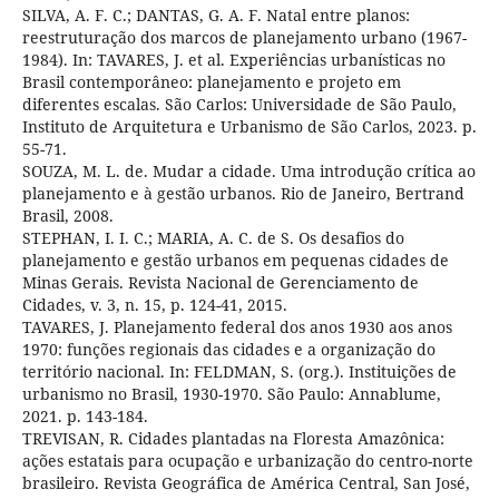
SILVA, A. F. C.; DANTAS, G. A. F. Natal entre planos:
reestruturação dos marcos de planejamento urbano (1967-
1984). In: TAVARES, J. et al. Experiências urbanísticas no
Brasil contemporâneo: planejamento e projeto em
diferentes escalas. São Carlos: Universidade de São Paulo,
Instituto de Arquitetura e Urbanismo de São Carlos, 2023. p.
55-71.
SOUZA, M. L. de. Mudar a cidade. Uma introdução crítica ao
planejamento e à gestão urbanos. Rio de Janeiro, Bertrand
Brasil, 2008.
STEPHAN, I. I. C.; MARIA, A. C. de S. Os desafios do
planejamento e gestão urbanos em pequenas cidades de
Minas Gerais. Revista Nacional de Gerenciamento de
Cidades, v. 3, n. 15, p. 124-41, 2015.
TAVARES, J. Planejamento federal dos anos 1930 aos anos
1970: funções regionais das cidades e a organização do
território nacional. In: FELDMAN, S. (org.). Instituições de
urbanismo no Brasil, 1930-1970. São Paulo: Annablume,
2021. p. 143-184.
TREVISAN, R. Cidades plantadas na Floresta Amazônica:
ações estatais para ocupação e urbanização do centro-norte
brasileiro. Revista Geográfica de América Central, San José,