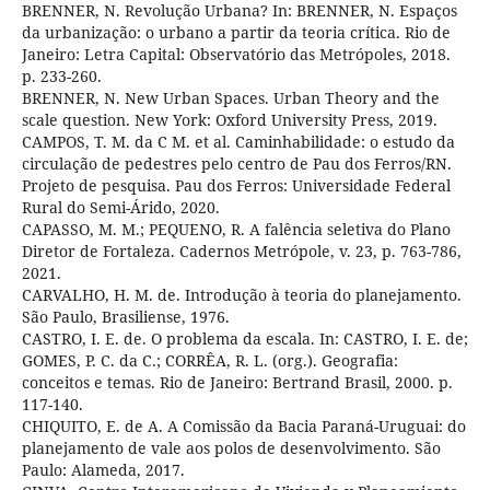
BRENNER, N. Revolução Urbana? In: BRENNER, N. Espaços
da urbanização: o urbano a partir da teoria crítica. Rio de
Janeiro: Letra Capital: Observatório das Metrópoles, 2018.
p. 233-260.
BRENNER, N. New Urban Spaces. Urban Theory and the
scale question. New York: Oxford University Press, 2019.
CAMPOS, T. M. da C M. et al. Caminhabilidade: o estudo da
circulação de pedestres pelo centro de Pau dos Ferros/RN.
Projeto de pesquisa. Pau dos Ferros: Universidade Federal
Rural do Semi-Árido, 2020.
CAPASSO, M. M.; PEQUENO, R. A falência seletiva do Plano
Diretor de Fortaleza. Cadernos Metrópole, v. 23, p. 763-786,
2021.
CARVALHO, H. M. de. Introdução à teoria do planejamento.
São Paulo, Brasiliense, 1976.
CASTRO, I. E. de. O problema da escala. In: CASTRO, I. E. de;
GOMES, P. C. da C.; CORRÊA, R. L. (org.). Geografia:
conceitos e temas. Rio de Janeiro: Bertrand Brasil, 2000. p.
117-140.
CHIQUITO, E. de A. A Comissão da Bacia Paraná-Uruguai: do
planejamento de vale aos polos de desenvolvimento. São
Paulo: Alameda, 2017.