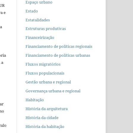
Espaço urbano
EUR
Estado
ra e
Estatalidades
 a
Estruturas produtivas
Financeirização
Financiamento de políticas regionais
oria
Financiamento de políticas urbanas
 a
Fluxos migratórios
Fluxos populacionais
Gestão urbana e regional
Governança urbana e regional
Habitação
car
História da arquitetura
omo
História da cidade
culo
História da habitação