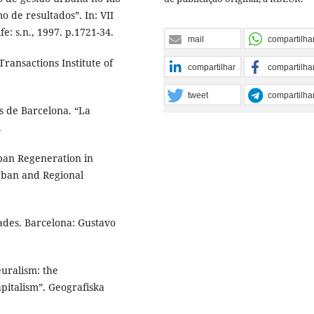
 de resultados”. In: VII
: s.n., 1997. p.1721-34.
mail
compartilha
ransactions Institute of
compartilhar
compartilha
tweet
compartilha
s de Barcelona. “La
.
rban Regeneration in
Urban and Regional
dades. Barcelona: Gustavo
uralism: the
pitalism”. Geografiska