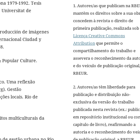
ona 1979-1992. Tesis
1. Autores/as que publicam na RB
Universitat de
mantêm os direitos sobre a sua ob
concedem à revista o direito de
primeira publicação, realizada sob
producción de imágenes
Licença Creative Commons
ernacional Ciudad y
Attribution
que permite o
8.
compartilhamento do trabalho e
assevera o reconhecimento da aut
& Popular Culture.
e do veículo de publicação original,
RBEUR.
ico. Uma reflexão
2. Autores/as têm liberdade para
rg). Gestão
publicação e distribuição não-
ões locais. Rio de
exclusiva da versão do trabalho
publicada nesta revista (ex.: publi
em repositório institucional ou c
tos multiculturais da
capítulo de livro), reafirmando a
autoria e o reconhecimento do veí
 de gestão urbana no Rio
de publicação original, a RBEUR.