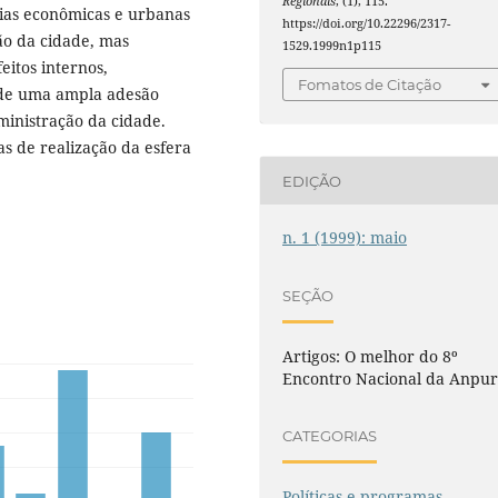
Regionais
, (1), 115.
gias econômicas e urbanas
https://doi.org/10.22296/2317-
ão da cidade, mas
1529.1999n1p115
itos internos,
Fomatos de Citação
 de uma ampla adesão
ministração da cidade.
as de realização da esfera
EDIÇÃO
n. 1 (1999): maio
SEÇÃO
Artigos: O melhor do 8º
Encontro Nacional da Anpu
CATEGORIAS
Políticas e programas