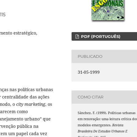
115
mento estratégico,
PDF (PORTUGUÊS)
PUBLICADO
31-05-1999
ças nas políticas urbanas
r centralidade das ações
COMO CITAR
modo, o
city marketing
, os
aparecem como
Sánchez, F. (1999). Políticas urbanas
lanejamento urbano” que
em renovação: uma leitura crítica do
modelos emergentes.
Revista
rvenção pública na
Brasileira De Estudos Urbanos E
 tem um papel cada vez