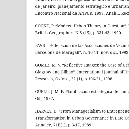
de Janeiro: planejamento estratégico e urbanismo
Encontro Nacional da ANPUR, 1997. Anais… Recife
COOKE, P. “Modern Urban Theory in Question”. T
British Geographers N.S.(15), p.331-43, 1990.
FAVB – Federación de las Asociaciones de Vecino
Barcelona de Maragall”, n. 10-11, nov.-dic., 1992
GÓMEZ, M. V. “Reflective Images: the Case of U
Glasgow and Bilbao”. International Journal of 
Research, Oxford, 22 (1), p.106-21, 1998.
GÜELL, J. M. F. Planificación estratégica de ciu
Gili, 1997.
HARVEY, D. “From Managerialism to Entreprene
Transformation in Urban Governance in Late Ca
Annaler, 71B(1), p.3-17, 1989.