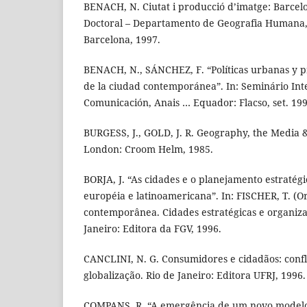
BENACH, N. Ciutat i producció d’imatge: Barcel
Doctoral – Departamento de Geografia Humana, 
Barcelona, 1997.
BENACH, N., SÁNCHEZ, F. “Políticas urbanas y 
de la ciudad contemporánea”. In: Seminário Int
Comunicación, Anais … Equador: Flacso, set. 199
BURGESS, J., GOLD, J. R. Geography, the Media 
London: Croom Helm, 1985.
BORJA, J. “As cidades e o planejamento estratég
européia e latinoamericana”. In: FISCHER, T. (O
contemporânea. Cidades estratégicas e organizaç
Janeiro: Editora da FGV, 1996.
CANCLINI, N. G. Consumidores e cidadãos: confli
globalização. Rio de Janeiro: Editora UFRJ, 1996.
COMPANS, R. “A emergência de um novo modelo