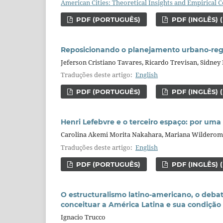
American Cities: Theoretical Insights and Empirical 
PDF (PORTUGUÊS)
PDF (INGLÊS) 
Reposicionando o planejamento urbano-region
Jeferson Cristiano Tavares, Ricardo Trevisan, Sidney
Traduções deste artigo:
English
PDF (PORTUGUÊS)
PDF (INGLÊS) 
Henri Lefebvre e o terceiro espaço: por uma 
Carolina Akemi Morita Nakahara, Mariana Wilderom
Traduções deste artigo:
English
PDF (PORTUGUÊS)
PDF (INGLÊS) 
O estructuralismo latino-americano, o deba
conceituar a América Latina e sua condição p
Ignacio Trucco