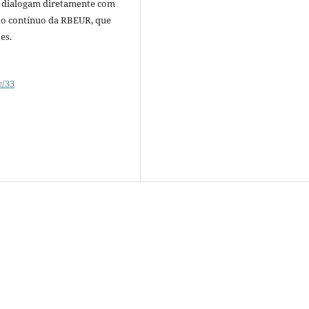
o dialogam diretamente com
xo contínuo da RBEUR, que
es.
w/33