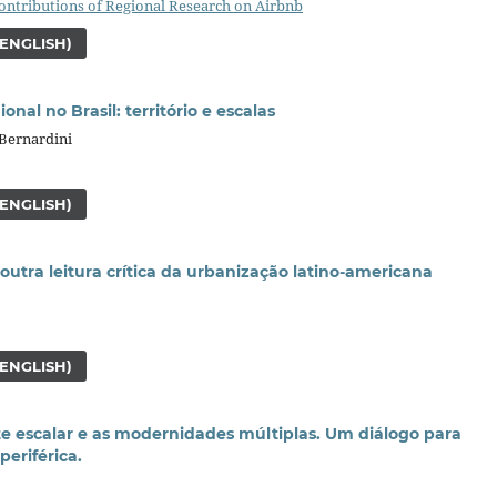
Contributions of Regional Research on Airbnb
(ENGLISH)
al no Brasil: território e escalas
 Bernardini
(ENGLISH)
outra leitura crítica da urbanização latino-americana
(ENGLISH)
te escalar e as modernidades múltiplas. Um diálogo para
eriférica.