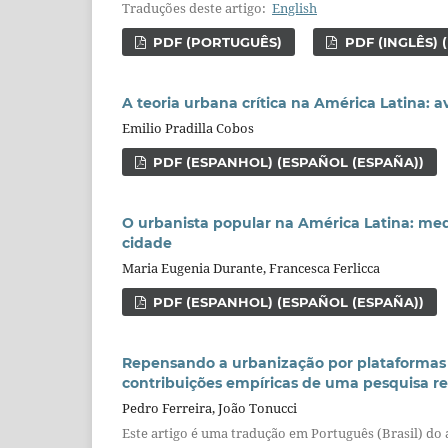
Traduções deste artigo:
English
PDF (PORTUGUÊS)
PDF (INGLÊS) 
A teoria urbana crítica na América Latina: a
Emilio Pradilla Cobos
PDF (ESPANHOL) (ESPAÑOL (ESPAÑA))
O urbanista popular na América Latina: medi
cidade
Maria Eugenia Durante, Francesca Ferlicca
PDF (ESPANHOL) (ESPAÑOL (ESPAÑA))
Repensando a urbanização por plataformas a
contribuições empíricas de uma pesquisa re
Pedro Ferreira, João Tonucci
Este artigo é uma tradução em Português (Brasil) do