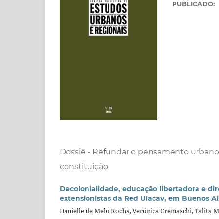
PUBLICADO:
Dossiê - Refundar o pensamento urbano-r
constituição
Decolonialidade, educação libertadora e dire
extensionistas da Red Ulacav, em Buenos Air
Danielle de Melo Rocha, Verónica Cremaschi, Talita M