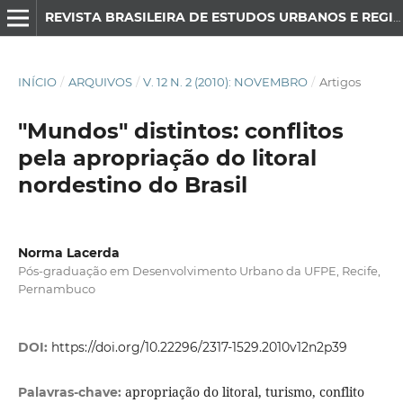
REVISTA BRASILEIRA DE ESTUDOS URBANOS E REGIONAIS
INÍCIO
/
ARQUIVOS
/
V. 12 N. 2 (2010): NOVEMBRO
/
Artigos
"Mundos" distintos: conflitos
pela apropriação do litoral
nordestino do Brasil
Norma Lacerda
Pós-graduação em Desenvolvimento Urbano da UFPE, Recife,
Pernambuco
DOI:
https://doi.org/10.22296/2317-1529.2010v12n2p39
apropriação do litoral, turismo, conflito
Palavras-chave: